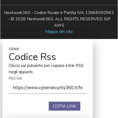
Nextwork360 - Codice fiscale e Partita IVA 13868590962
- © 2026 Nextwork360. ALL RIGHTS RESERVED. ISP
AWS
Mappa del sito
close
Codice Rss
Clicca sul pulsante per copiare il link RSS
negli appunti.
RSS link
COPIA LINK