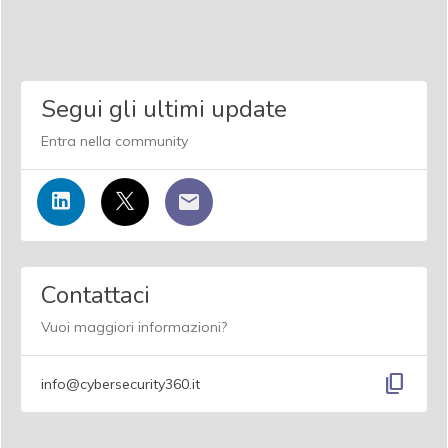
Segui gli ultimi update
Entra nella community
Contattaci
Vuoi maggiori informazioni?
content_copy
info@cybersecurity360.it