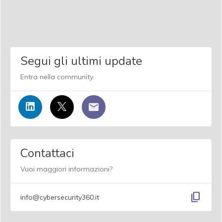
Segui gli ultimi update
Entra nella community
Contattaci
Vuoi maggiori informazioni?
content_copy
info@cybersecurity360.it