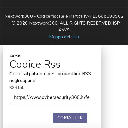
Nextwork360 - Codice fiscale e Partita IVA 13868590962
- © 2026 Nextwork360. ALL RIGHTS RESERVED. ISP
AWS
Mappa del sito
close
Codice Rss
Clicca sul pulsante per copiare il link RSS
negli appunti.
RSS link
COPIA LINK