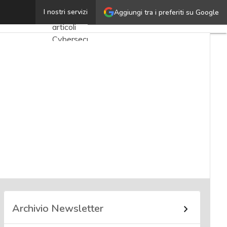
Giorgio Rocca
I nostri servizi
Aggiungi tra i preferiti su Google
Ultimi
articoli
Cybersecurity
Nazionale
Malware
e
attacchi
Norme e
adeguamenti
Soluzioni
aziendali
Cultura
cyber
Archivio Newsletter
News,
attualità