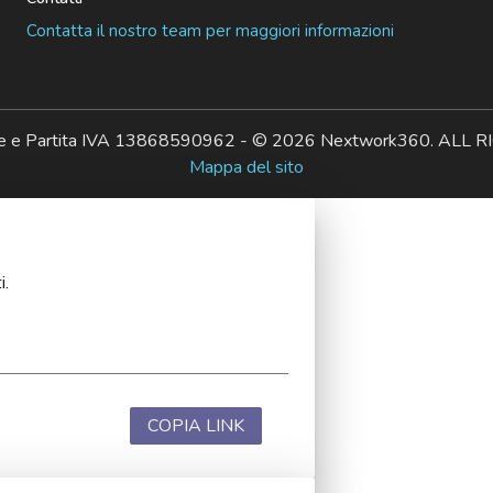
Contatta il nostro team per maggiori informazioni
ale e Partita IVA 13868590962 - © 2026 Nextwork360. AL
Mappa del sito
i.
COPIA LINK