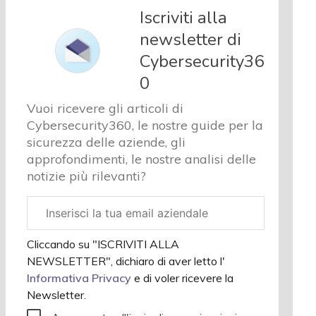
e analisi
Iscriviti alla
Cyber
newsletter di
sicurezza
Cybersecurity36
e privacy
Corsi
0
cybersecurity
Vuoi ricevere gli articoli di
Chi siamo
Cybersecurity360, le nostre guide per la
sicurezza delle aziende, gli
approfondimenti, le nostre analisi delle
notizie più rilevanti?
Email
aziendale
Cliccando su "ISCRIVITI ALLA
NEWSLETTER", dichiaro di aver letto l'
Informativa Privacy
e di voler ricevere la
Newsletter.