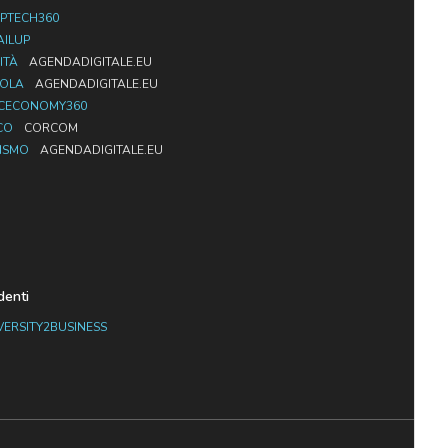
PTECH360
AILUP
ITÀ
AGENDADIGITALE.EU
UOLA
AGENDADIGITALE.EU
CECONOMY360
CO
CORCOM
ISMO
AGENDADIGITALE.EU
denti
VERSITY2BUSINESS