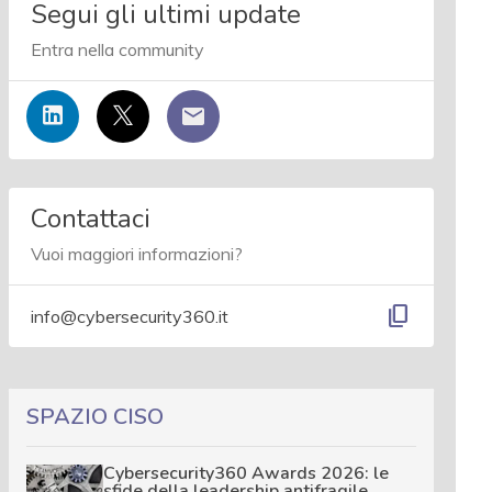
Segui gli ultimi update
Entra nella community
Contattaci
Vuoi maggiori informazioni?
content_copy
info@cybersecurity360.it
SPAZIO CISO
Cybersecurity360 Awards 2026: le
sfide della leadership antifragile