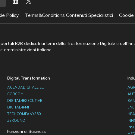
ie Policy
Terms&Conditions Contenuti Specialistici
Cookie
e portali B2B dedicati ai temi della Trasformazione Digitale e dell’In
he amministrazioni italiane.
Digital Transformation
Ind
AGENDADIGITALE.EU
AGR
CORCOM
AUT
DIGITAL4EXECUTIVE
BAN
DIGITAL4PMI
ENE
TECHCOMPANY360
HEA
ZEROUNO
INN
INS
Funzioni di Business
MED