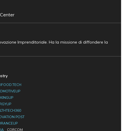
 Center
novazione Imprenditoriale. Ha la missione di diffondere la
ustry
IFOOD.TECH
OMOTIVEUP
KINGUP
RGYUP
LTHTECH360
OVATION POST
URANCEUP
IA
CORCOM