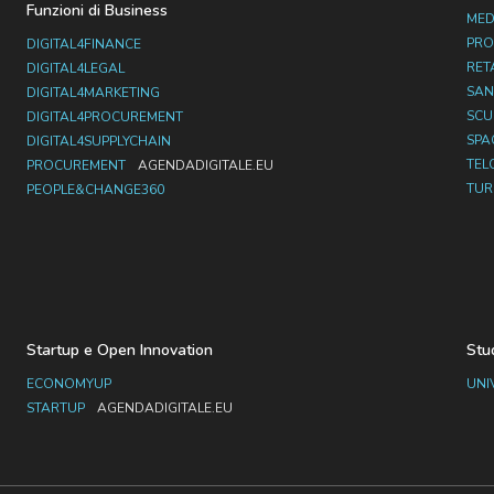
Funzioni di Business
MED
PRO
DIGITAL4FINANCE
RET
DIGITAL4LEGAL
SAN
DIGITAL4MARKETING
SC
DIGITAL4PROCUREMENT
SPA
DIGITAL4SUPPLYCHAIN
TEL
PROCUREMENT
AGENDADIGITALE.EU
TUR
PEOPLE&CHANGE360
Startup e Open Innovation
Stu
ECONOMYUP
UNI
STARTUP
AGENDADIGITALE.EU