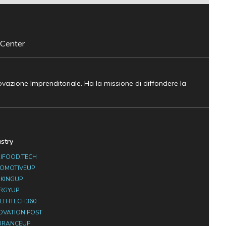
 Center
novazione Imprenditoriale. Ha la missione di diffondere la
ustry
IFOOD.TECH
OMOTIVEUP
KINGUP
RGYUP
LTHTECH360
OVATION POST
URANCEUP