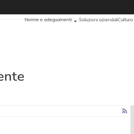
lo Valente
Ultimi articoli
Cybersecurity Nazionale
Malware e att
Norme e adeguamenti
Soluzioni aziendali
Cultura
News, attualità e analisi Cyber sicurezza e privacy
C
Chi siamo
ente