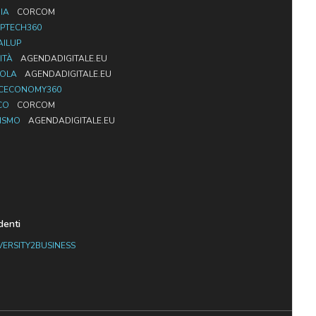
IA
CORCOM
PTECH360
AILUP
ITÀ
AGENDADIGITALE.EU
UOLA
AGENDADIGITALE.EU
CECONOMY360
CO
CORCOM
ISMO
AGENDADIGITALE.EU
denti
VERSITY2BUSINESS