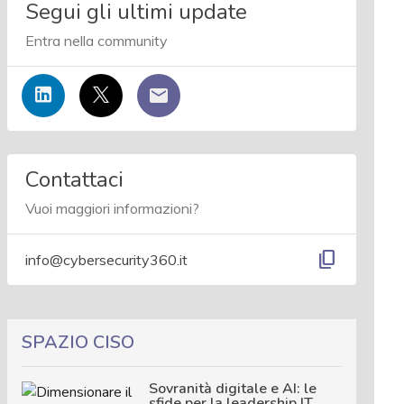
Segui gli ultimi update
Entra nella community
Contattaci
Vuoi maggiori informazioni?
content_copy
info@cybersecurity360.it
SPAZIO CISO
Sovranità digitale e AI: le
sfide per la leadership IT