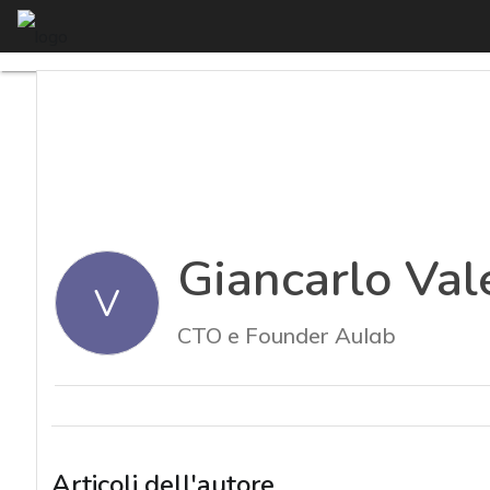
Menu
Giancar
Giancarlo Val
V
CTO e Founder Aulab
Articoli dell'autore