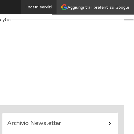
I nostri servizi
Aggiungi tra i preferiti su Google
acchi
 cyber
orsi cybersecurity
Archivio Newsletter