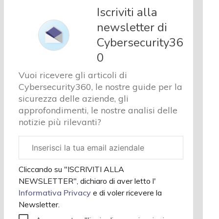
e analisi
Iscriviti alla
Cyber
newsletter di
sicurezza
Cybersecurity36
e privacy
Corsi
0
cybersecurity
Vuoi ricevere gli articoli di
Chi
Cybersecurity360, le nostre guide per la
siamo
sicurezza delle aziende, gli
approfondimenti, le nostre analisi delle
notizie più rilevanti?
Email
aziendale
Cliccando su "ISCRIVITI ALLA
NEWSLETTER", dichiaro di aver letto l'
Informativa Privacy
e di voler ricevere la
Newsletter.