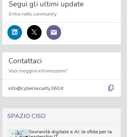
Segui gli ultimi update
Entra nella community
Contattaci
Vuoi maggiori informazioni?
content_copy
info@cybersecurity360.it
SPAZIO CISO
Sovranità digitale e AI: le sfide per la
leadership IT