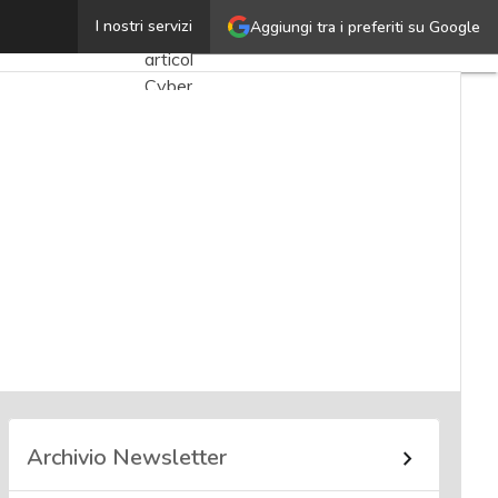
Giancarlo Degani
I nostri servizi
Aggiungi tra i preferiti su Google
Ultimi
articoli
Cybersecurity
Nazionale
Malware
e
attacchi
Norme e
adeguamenti
Soluzioni
aziendali
Cultura
cyber
Archivio Newsletter
News,
attualità