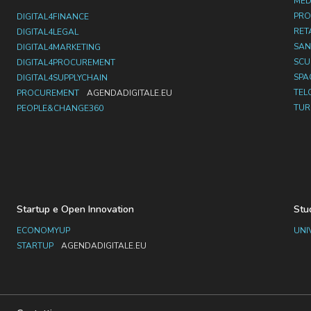
MED
PRO
DIGITAL4FINANCE
RET
DIGITAL4LEGAL
SAN
DIGITAL4MARKETING
SC
DIGITAL4PROCUREMENT
SPA
DIGITAL4SUPPLYCHAIN
TEL
PROCUREMENT
AGENDADIGITALE.EU
TUR
PEOPLE&CHANGE360
Startup e Open Innovation
Stu
ECONOMYUP
UNI
STARTUP
AGENDADIGITALE.EU