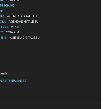
IA
CORCOM
PTECH360
AILUP
ITÀ
AGENDADIGITALE.EU
UOLA
AGENDADIGITALE.EU
CECONOMY360
CO
CORCOM
ISMO
AGENDADIGITALE.EU
denti
VERSITY2BUSINESS