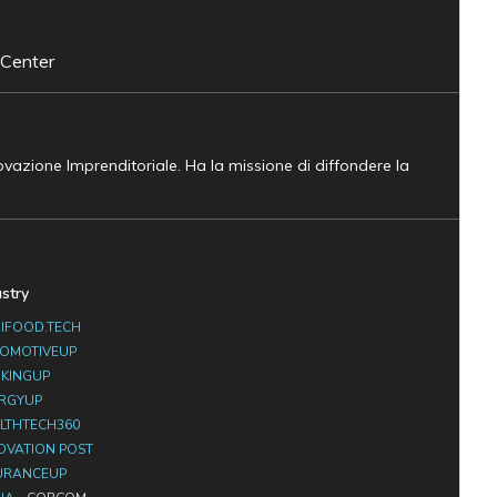
 Center
novazione Imprenditoriale. Ha la missione di diffondere la
ustry
IFOOD.TECH
OMOTIVEUP
KINGUP
RGYUP
LTHTECH360
OVATION POST
URANCEUP