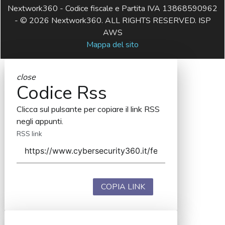
Nextwork360 - Codice fiscale e Partita IVA 13868590962
- © 2026 Nextwork360. ALL RIGHTS RESERVED. ISP
AWS
Mappa del sito
close
Codice Rss
Clicca sul pulsante per copiare il link RSS
negli appunti.
RSS link
COPIA LINK