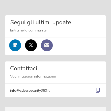
Segui gli ultimi update
Entra nella community
Contattaci
Vuoi maggiori informazioni?
content_copy
info@cybersecurity360.it