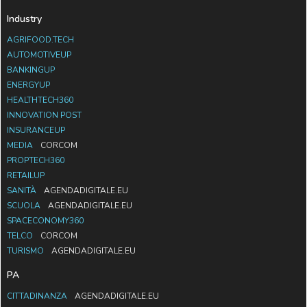
Industry
AGRIFOOD.TECH
AUTOMOTIVEUP
BANKINGUP
ENERGYUP
HEALTHTECH360
INNOVATION POST
INSURANCEUP
MEDIA
CORCOM
PROPTECH360
RETAILUP
SANITÀ
AGENDADIGITALE.EU
SCUOLA
AGENDADIGITALE.EU
SPACECONOMY360
TELCO
CORCOM
TURISMO
AGENDADIGITALE.EU
PA
CITTADINANZA
AGENDADIGITALE.EU