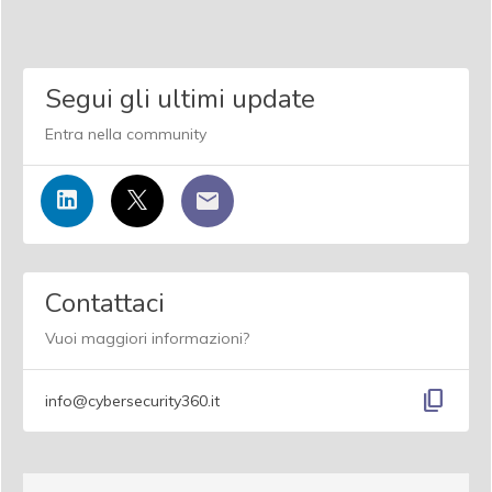
Segui gli ultimi update
Entra nella community
Contattaci
Vuoi maggiori informazioni?
content_copy
info@cybersecurity360.it