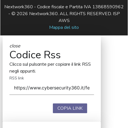
Nextwork360 - Codice fiscale e Partita IVA 13868590962
- © 2026 Nextwork360. ALL RIGHTS RESERVED. ISP
AWS
Mappa del sito
close
Codice Rss
Clicca sul pulsante per copiare il link RSS
negli appunti.
RSS link
COPIA LINK