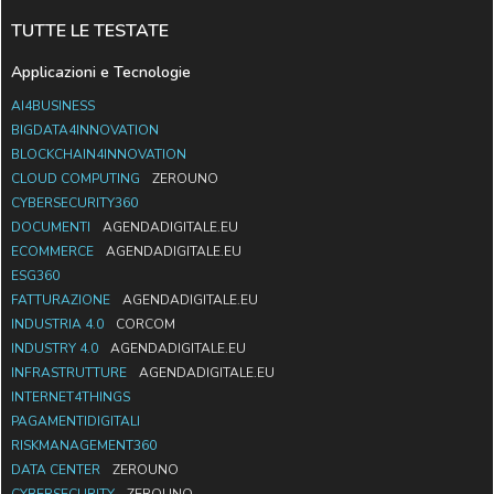
TUTTE LE TESTATE
Applicazioni e Tecnologie
AI4BUSINESS
BIGDATA4INNOVATION
BLOCKCHAIN4INNOVATION
CLOUD COMPUTING
ZEROUNO
CYBERSECURITY360
DOCUMENTI
AGENDADIGITALE.EU
ECOMMERCE
AGENDADIGITALE.EU
ESG360
FATTURAZIONE
AGENDADIGITALE.EU
INDUSTRIA 4.0
CORCOM
INDUSTRY 4.0
AGENDADIGITALE.EU
INFRASTRUTTURE
AGENDADIGITALE.EU
INTERNET4THINGS
PAGAMENTIDIGITALI
RISKMANAGEMENT360
DATA CENTER
ZEROUNO
CYBERSECURITY
ZEROUNO