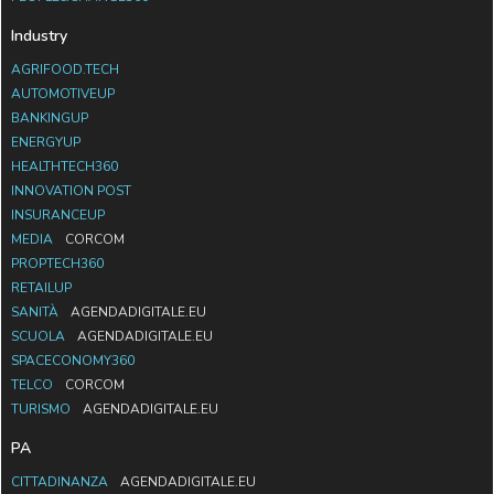
Industry
AGRIFOOD.TECH
AUTOMOTIVEUP
BANKINGUP
ENERGYUP
HEALTHTECH360
INNOVATION POST
INSURANCEUP
MEDIA
CORCOM
PROPTECH360
RETAILUP
SANITÀ
AGENDADIGITALE.EU
SCUOLA
AGENDADIGITALE.EU
SPACECONOMY360
TELCO
CORCOM
TURISMO
AGENDADIGITALE.EU
PA
CITTADINANZA
AGENDADIGITALE.EU