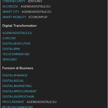
CYBERSECURITY
ZEROUNO
SICUREZZA
AGENDADIGITALE.EU
SMART CITY
AGENDADIGITALE.EU
SMART MOBILITY
ECONOMYUP
Digital Transformation
AGENDADIGITALE.EU
CORCOM
DIGITAL4EXECUTIVE
DIGITAL4PMI
TECHCOMPANY360
ZEROUNO
Funzioni di Business
DIGITAL4FINANCE
DIGITAL4LEGAL
DIGITAL4MARKETING
DIGITAL4PROCUREMENT
DIGITAL4SUPPLYCHAIN
PROCUREMENT
AGENDADIGITALE.EU
PEOPLE&CHANGE360