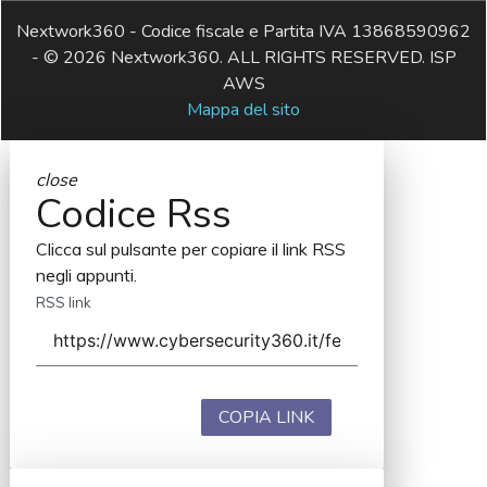
Nextwork360 - Codice fiscale e Partita IVA 13868590962
- © 2026 Nextwork360. ALL RIGHTS RESERVED. ISP
AWS
Mappa del sito
close
Codice Rss
Clicca sul pulsante per copiare il link RSS
negli appunti.
RSS link
COPIA LINK