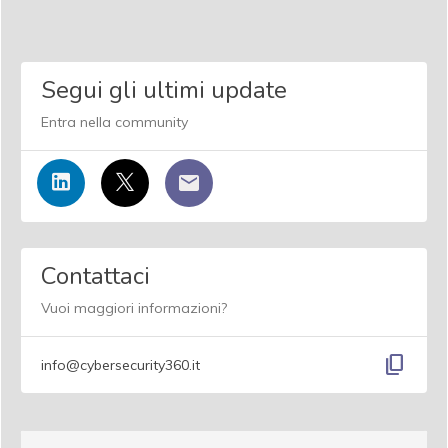
Segui gli ultimi update
Entra nella community
Contattaci
Vuoi maggiori informazioni?
content_copy
info@cybersecurity360.it