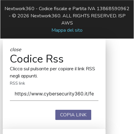
Nextwork360 - Codice fiscale e Partita IVA 13868590962
- © 2026 Nextwork360. ALL RIGHTS RESERVED. ISP
AWS
Mappa del sito
close
Codice Rss
Clicca sul pulsante per copiare il link RSS
negli appunti.
RSS link
COPIA LINK