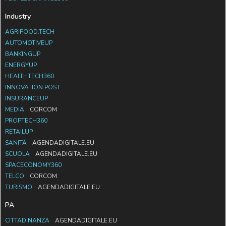
Industry
AGRIFOOD.TECH
AUTOMOTIVEUP
BANKINGUP
ENERGYUP
HEALTHTECH360
INNOVATION POST
INSURANCEUP
MEDIA
CORCOM
PROPTECH360
RETAILUP
SANITÀ
AGENDADIGITALE.EU
SCUOLA
AGENDADIGITALE.EU
SPACECONOMY360
TELCO
CORCOM
TURISMO
AGENDADIGITALE.EU
PA
CITTADINANZA
AGENDADIGITALE.EU