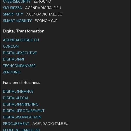
CYBERSECURITY
ZEROUNO
SICUREZZA
AGENDADIGITALE.EU
SMART CITY
AGENDADIGITALE.EU
SMART MOBILITY
ECONOMYUP
Digital Transformation
AGENDADIGITALE.EU
CORCOM
DIGITAL4EXECUTIVE
DIGITAL4PMI
TECHCOMPANY360
ZEROUNO
Funzioni di Business
DIGITAL4FINANCE
DIGITAL4LEGAL
DIGITAL4MARKETING
DIGITAL4PROCUREMENT
DIGITAL4SUPPLYCHAIN
PROCUREMENT
AGENDADIGITALE.EU
PEOPLE&CHANGE360