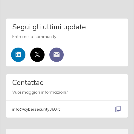
Segui gli ultimi update
Entra nella community
Contattaci
Vuoi maggiori informazioni?
content_copy
info@cybersecurity360.it