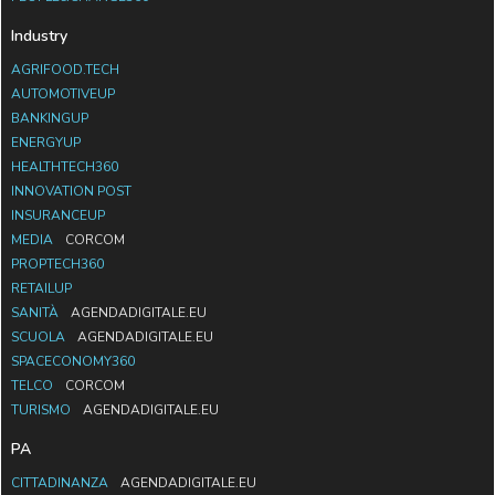
Industry
AGRIFOOD.TECH
AUTOMOTIVEUP
BANKINGUP
ENERGYUP
HEALTHTECH360
INNOVATION POST
INSURANCEUP
MEDIA
CORCOM
PROPTECH360
RETAILUP
SANITÀ
AGENDADIGITALE.EU
SCUOLA
AGENDADIGITALE.EU
SPACECONOMY360
TELCO
CORCOM
TURISMO
AGENDADIGITALE.EU
PA
CITTADINANZA
AGENDADIGITALE.EU