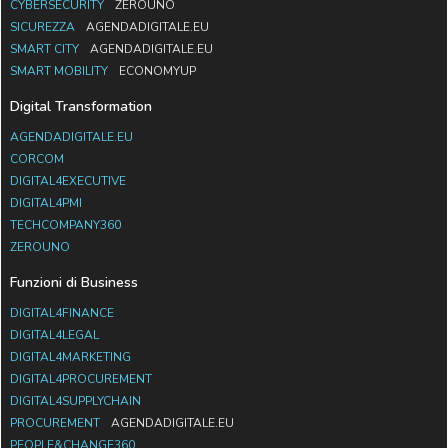
CYBERSECURITY
ZEROUNO
SICUREZZA
AGENDADIGITALE.EU
SMART CITY
AGENDADIGITALE.EU
SMART MOBILITY
ECONOMYUP
Digital Transformation
AGENDADIGITALE.EU
CORCOM
DIGITAL4EXECUTIVE
DIGITAL4PMI
TECHCOMPANY360
ZEROUNO
Funzioni di Business
DIGITAL4FINANCE
DIGITAL4LEGAL
DIGITAL4MARKETING
DIGITAL4PROCUREMENT
DIGITAL4SUPPLYCHAIN
PROCUREMENT
AGENDADIGITALE.EU
PEOPLE&CHANGE360