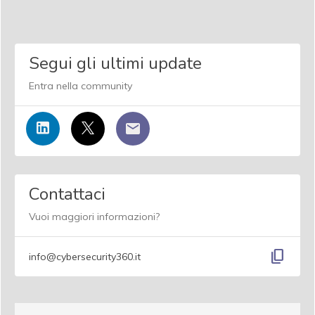
Segui gli ultimi update
Entra nella community
Contattaci
Vuoi maggiori informazioni?
content_copy
info@cybersecurity360.it