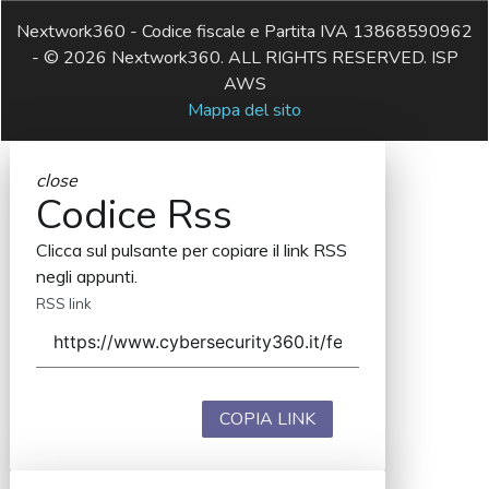
Nextwork360 - Codice fiscale e Partita IVA 13868590962
- © 2026 Nextwork360. ALL RIGHTS RESERVED. ISP
AWS
Mappa del sito
close
Codice Rss
Clicca sul pulsante per copiare il link RSS
negli appunti.
RSS link
COPIA LINK