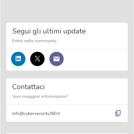
Segui gli ultimi update
Entra nella community
Contattaci
Vuoi maggiori informazioni?
content_copy
info@cybersecurity360.it