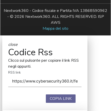
Nextwork360 - Codice fiscale e Partita IVA 13868590962
- © 2026 Nextwork360. ALL RIGHTS RESERVED. ISP
AWS
Mappa del sito
close
Codice Rss
Clicca sul pulsante per copiare il link RSS
negli appunti.
RSS link
COPIA LINK