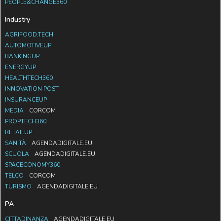
PEOPLE&CHANGE360
Industry
AGRIFOOD.TECH
AUTOMOTIVEUP
BANKINGUP
ENERGYUP
HEALTHTECH360
INNOVATION POST
INSURANCEUP
MEDIA
CORCOM
PROPTECH360
RETAILUP
SANITÀ
AGENDADIGITALE.EU
SCUOLA
AGENDADIGITALE.EU
SPACECONOMY360
TELCO
CORCOM
TURISMO
AGENDADIGITALE.EU
PA
CITTADINANZA
AGENDADIGITALE.EU