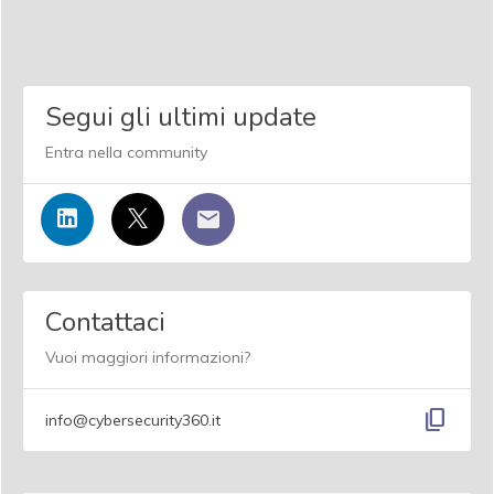
Segui gli ultimi update
Entra nella community
Contattaci
Vuoi maggiori informazioni?
content_copy
info@cybersecurity360.it