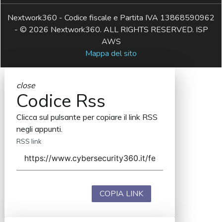
Nextwork360 - Codice fiscale e Partita IVA 13868590962
- © 2026 Nextwork360. ALL RIGHTS RESERVED. ISP
AWS
Mappa del sito
close
Codice Rss
Clicca sul pulsante per copiare il link RSS
negli appunti.
RSS link
COPIA LINK