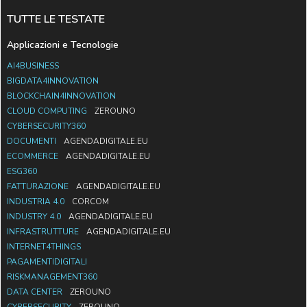
TUTTE LE TESTATE
Applicazioni e Tecnologie
AI4BUSINESS
BIGDATA4INNOVATION
BLOCKCHAIN4INNOVATION
CLOUD COMPUTING
ZEROUNO
CYBERSECURITY360
DOCUMENTI
AGENDADIGITALE.EU
ECOMMERCE
AGENDADIGITALE.EU
ESG360
FATTURAZIONE
AGENDADIGITALE.EU
INDUSTRIA 4.0
CORCOM
INDUSTRY 4.0
AGENDADIGITALE.EU
INFRASTRUTTURE
AGENDADIGITALE.EU
INTERNET4THINGS
PAGAMENTIDIGITALI
RISKMANAGEMENT360
DATA CENTER
ZEROUNO
CYBERSECURITY
ZEROUNO