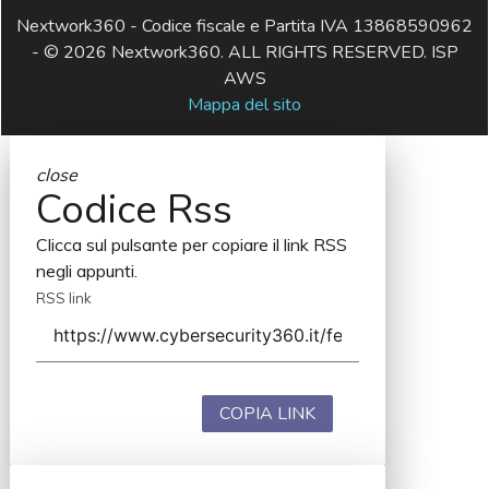
Nextwork360 - Codice fiscale e Partita IVA 13868590962
- © 2026 Nextwork360. ALL RIGHTS RESERVED. ISP
AWS
Mappa del sito
close
Codice Rss
Clicca sul pulsante per copiare il link RSS
negli appunti.
RSS link
COPIA LINK