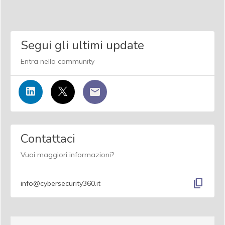
Segui gli ultimi update
Entra nella community
Contattaci
Vuoi maggiori informazioni?
content_copy
info@cybersecurity360.it