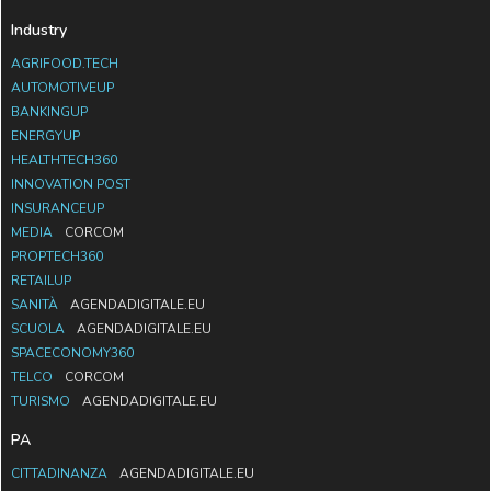
Industry
AGRIFOOD.TECH
AUTOMOTIVEUP
BANKINGUP
ENERGYUP
HEALTHTECH360
INNOVATION POST
INSURANCEUP
MEDIA
CORCOM
PROPTECH360
RETAILUP
SANITÀ
AGENDADIGITALE.EU
SCUOLA
AGENDADIGITALE.EU
SPACECONOMY360
TELCO
CORCOM
TURISMO
AGENDADIGITALE.EU
PA
CITTADINANZA
AGENDADIGITALE.EU