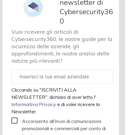
newsletter di
e analisi
Cybersecurity36
Cyber
sicurezza
0
e privacy
Vuoi ricevere gli articoli di
Corsi
Cybersecurity360, le nostre guide per la
cybersecurity
sicurezza delle aziende, gli
Chi
approfondimenti, le nostre analisi delle
siamo
notizie più rilevanti?
Email
aziendale
Cliccando su "ISCRIVITI ALLA
NEWSLETTER", dichiaro di aver letto l'
Informativa Privacy
e di voler ricevere la
Newsletter.
Acconsento all'invio di comunicazioni
promozionali e commerciali per conto di