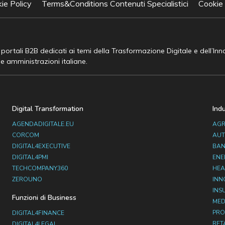
ie Policy
Terms&Conditions Contenuti Specialistici
Cookie
e portali B2B dedicati ai temi della Trasformazione Digitale e dell’In
he amministrazioni italiane.
Digital Transformation
Ind
AGENDADIGITALE.EU
AGR
CORCOM
AUT
DIGITAL4EXECUTIVE
BAN
DIGITAL4PMI
ENE
TECHCOMPANY360
HEA
ZEROUNO
INN
INS
Funzioni di Business
MED
PRO
DIGITAL4FINANCE
RET
DIGITAL4LEGAL