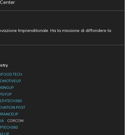
 Center
novazione Imprenditoriale. Ha la missione di diffondere la
ustry
IFOOD.TECH
OMOTIVEUP
KINGUP
RGYUP
LTHTECH360
OVATION POST
URANCEUP
IA
CORCOM
PTECH360
AILUP