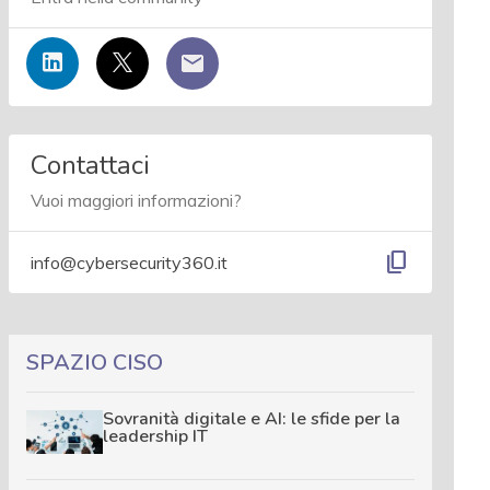
Contattaci
Vuoi maggiori informazioni?
content_copy
info@cybersecurity360.it
SPAZIO CISO
Sovranità digitale e AI: le sfide per la
leadership IT