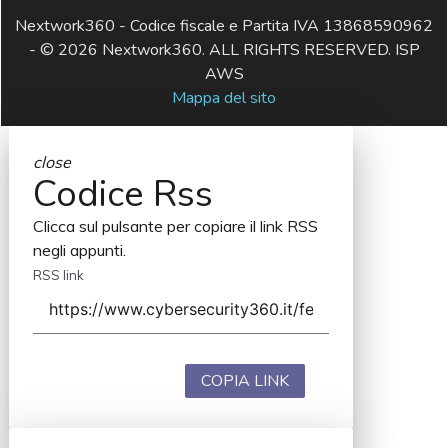
Nextwork360 - Codice fiscale e Partita IVA 13868590962
- © 2026 Nextwork360. ALL RIGHTS RESERVED. ISP
AWS
Mappa del sito
close
Codice Rss
Clicca sul pulsante per copiare il link RSS
negli appunti.
RSS link
COPIA LINK