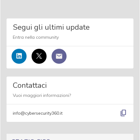
Segui gli ultimi update
Entra nella community
Contattaci
Vuoi maggiori informazioni?
content_copy
info@cybersecurity360.it