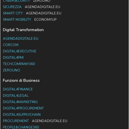
CYBERSECURITY
ZEROUNO
SICUREZZA
AGENDADIGITALE.EU
SMART CITY
AGENDADIGITALE.EU
SMART MOBILITY
ECONOMYUP
Digital Transformation
AGENDADIGITALE.EU
CORCOM
DIGITAL4EXECUTIVE
DIGITAL4PMI
TECHCOMPANY360
ZEROUNO
Funzioni di Business
DIGITAL4FINANCE
DIGITAL4LEGAL
DIGITAL4MARKETING
DIGITAL4PROCUREMENT
DIGITAL4SUPPLYCHAIN
PROCUREMENT
AGENDADIGITALE.EU
PEOPLE&CHANGE360