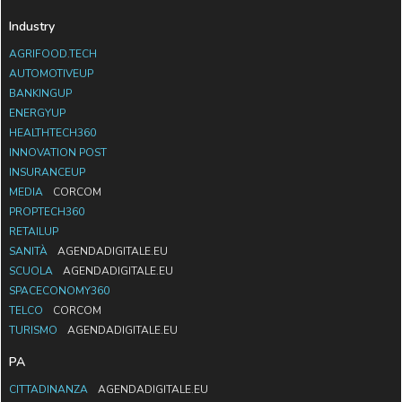
Industry
AGRIFOOD.TECH
AUTOMOTIVEUP
BANKINGUP
ENERGYUP
HEALTHTECH360
INNOVATION POST
INSURANCEUP
MEDIA
CORCOM
PROPTECH360
RETAILUP
SANITÀ
AGENDADIGITALE.EU
SCUOLA
AGENDADIGITALE.EU
SPACECONOMY360
TELCO
CORCOM
TURISMO
AGENDADIGITALE.EU
PA
CITTADINANZA
AGENDADIGITALE.EU