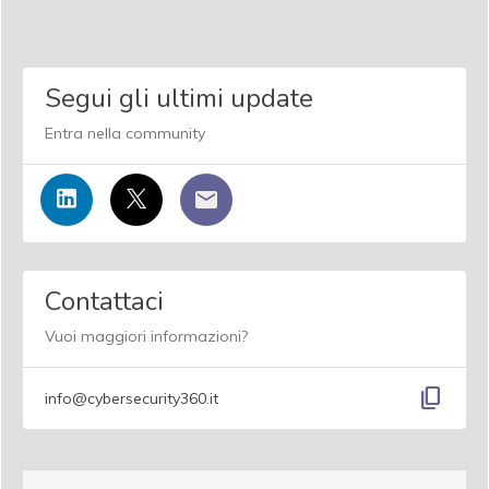
Segui gli ultimi update
Entra nella community
Contattaci
Vuoi maggiori informazioni?
content_copy
info@cybersecurity360.it