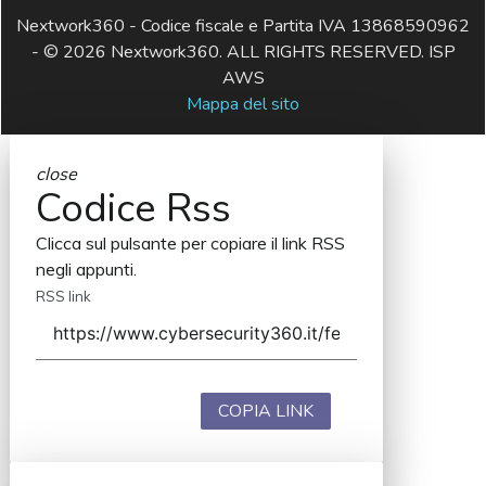
Nextwork360 - Codice fiscale e Partita IVA 13868590962
- © 2026 Nextwork360. ALL RIGHTS RESERVED. ISP
AWS
Mappa del sito
close
Codice Rss
Clicca sul pulsante per copiare il link RSS
negli appunti.
RSS link
COPIA LINK