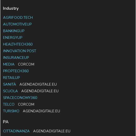
Industry
AGRIFOOD.TECH
AUTOMOTIVEUP
BANKINGUP
ENERGYUP
HEALTHTECH360
INNOVATION POST
INSURANCEUP
MEDIA
CORCOM
PROPTECH360
RETAILUP
SANITÀ
AGENDADIGITALE.EU
SCUOLA
AGENDADIGITALE.EU
SPACECONOMY360
TELCO
CORCOM
TURISMO
AGENDADIGITALE.EU
PA
CITTADINANZA
AGENDADIGITALE.EU