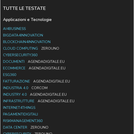
TUTTE LE TESTATE
Applicazioni e Tecnologie
AI4BUSINESS
BIGDATA4INNOVATION
BLOCKCHAIN4INNOVATION
CLOUD COMPUTING
ZEROUNO
CYBERSECURITY360
DOCUMENTI
AGENDADIGITALE.EU
ECOMMERCE
AGENDADIGITALE.EU
ESG360
FATTURAZIONE
AGENDADIGITALE.EU
INDUSTRIA 4.0
CORCOM
INDUSTRY 4.0
AGENDADIGITALE.EU
INFRASTRUTTURE
AGENDADIGITALE.EU
INTERNET4THINGS
PAGAMENTIDIGITALI
RISKMANAGEMENT360
DATA CENTER
ZEROUNO
CYBERSECURITY
ZEROUNO