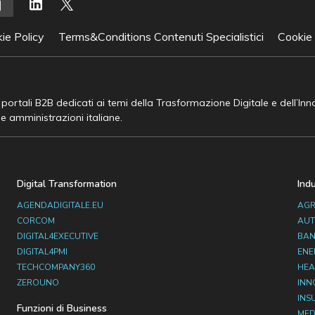
ie Policy
Terms&Conditions Contenuti Specialistici
Cookie
e portali B2B dedicati ai temi della Trasformazione Digitale e dell’In
he amministrazioni italiane.
Digital Transformation
Ind
AGENDADIGITALE.EU
AGR
CORCOM
AUT
DIGITAL4EXECUTIVE
BAN
DIGITAL4PMI
ENE
TECHCOMPANY360
HEA
ZEROUNO
INN
INS
Funzioni di Business
MED