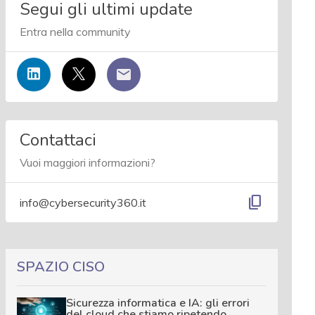
Segui gli ultimi update
Entra nella community
Contattaci
Vuoi maggiori informazioni?
content_copy
info@cybersecurity360.it
SPAZIO CISO
Sicurezza informatica e IA: gli errori
del cloud che stiamo ripetendo