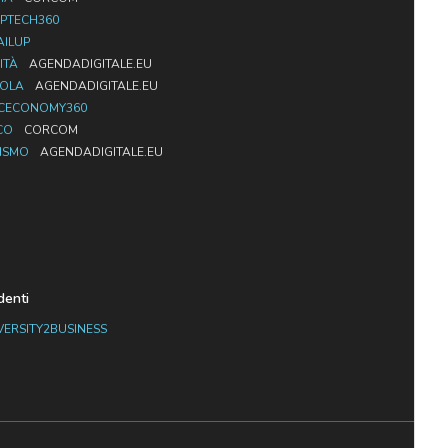
PTECH360
AILUP
ITÀ
AGENDADIGITALE.EU
UOLA
AGENDADIGITALE.EU
CECONOMY360
CO
CORCOM
ISMO
AGENDADIGITALE.EU
denti
VERSITY2BUSINESS