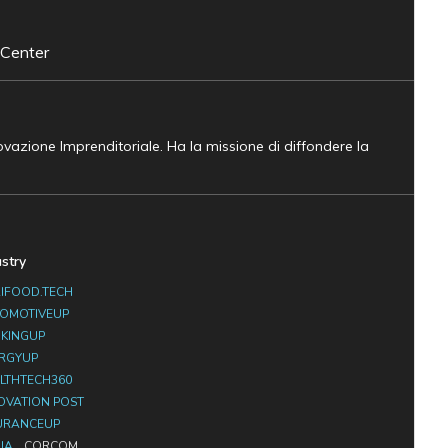
 Center
novazione Imprenditoriale. Ha la missione di diffondere la
ustry
IFOOD.TECH
OMOTIVEUP
KINGUP
RGYUP
LTHTECH360
OVATION POST
URANCEUP
IA
CORCOM