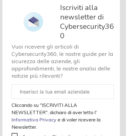
e analisi
Iscriviti alla
Cyber
newsletter di
sicurezza
Cybersecurity36
e privacy
Corsi
0
cybersecurity
Vuoi ricevere gli articoli di
Chi
Cybersecurity360, le nostre guide per la
siamo
sicurezza delle aziende, gli
approfondimenti, le nostre analisi delle
notizie più rilevanti?
Email
aziendale
Cliccando su "ISCRIVITI ALLA
NEWSLETTER", dichiaro di aver letto l'
Informativa Privacy
e di voler ricevere la
Newsletter.