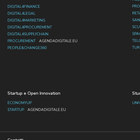
PRO
DIGITAL4FINANCE
RET
DIGITAL4LEGAL
SAN
DIGITAL4MARKETING
SC
DIGITAL4PROCUREMENT
SPA
DIGITAL4SUPPLYCHAIN
TEL
PROCUREMENT
AGENDADIGITALE.EU
TUR
PEOPLE&CHANGE360
Startup e Open Innovation
Stu
ECONOMYUP
UNI
STARTUP
AGENDADIGITALE.EU