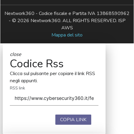
Nextwork360 - Codice fiscale e Partita IVA 13868590962
- © 2026 Nextwork360. ALL RIGHTS RESERVED. ISP
AWS
Mappa del sito
close
Codice Rss
Clicca sul pulsante per copiare il link RSS
negli appunti.
RSS link
COPIA LINK