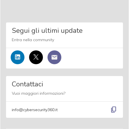
Segui gli ultimi update
Entra nella community
Contattaci
Vuoi maggiori informazioni?
content_copy
info@cybersecurity360.it