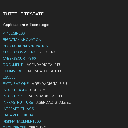
TUTTE LE TESTATE
Applicazioni e Tecnologie
AI4BUSINESS
BIGDATA4INNOVATION
BLOCKCHAIN4INNOVATION
CLOUD COMPUTING
ZEROUNO
CYBERSECURITY360
DOCUMENTI
AGENDADIGITALE.EU
ECOMMERCE
AGENDADIGITALE.EU
ESG360
FATTURAZIONE
AGENDADIGITALE.EU
INDUSTRIA 4.0
CORCOM
INDUSTRY 4.0
AGENDADIGITALE.EU
INFRASTRUTTURE
AGENDADIGITALE.EU
INTERNET4THINGS
PAGAMENTIDIGITALI
RISKMANAGEMENT360
DATA CENTER
ZEROUNO