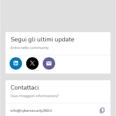
Segui gli ultimi update
Entra nella community
Contattaci
Vuoi maggiori informazioni?
content_copy
info@cybersecurity360.it