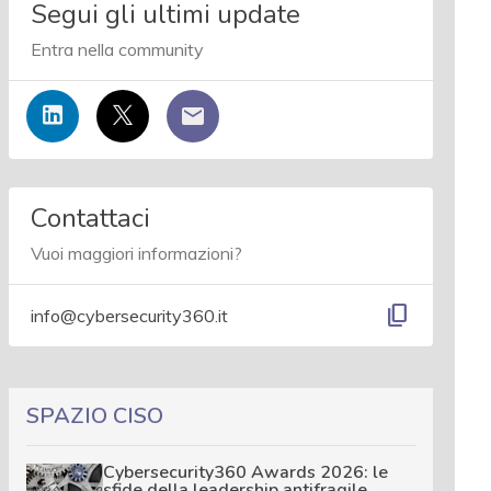
Segui gli ultimi update
Entra nella community
Contattaci
Vuoi maggiori informazioni?
content_copy
info@cybersecurity360.it
SPAZIO CISO
Cybersecurity360 Awards 2026: le
sfide della leadership antifragile