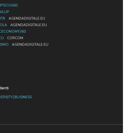
PTECH360
AILUP
ITÀ
AGENDADIGITALE.EU
UOLA
AGENDADIGITALE.EU
CECONOMY360
CO
CORCOM
ISMO
AGENDADIGITALE.EU
denti
VERSITY2BUSINESS