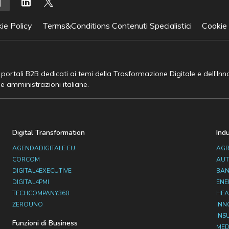
ie Policy
Terms&Conditions Contenuti Specialistici
Cookie
e portali B2B dedicati ai temi della Trasformazione Digitale e dell’In
he amministrazioni italiane.
Digital Transformation
Ind
AGENDADIGITALE.EU
AGR
CORCOM
AUT
DIGITAL4EXECUTIVE
BAN
DIGITAL4PMI
ENE
TECHCOMPANY360
HEA
ZEROUNO
INN
INS
Funzioni di Business
MED