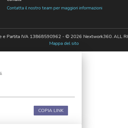
Contatta il nostro team per maggiori informazioni
ale e Partita IVA 13868590962 - © 2026 Nextwork360. AL
Mappa del sito
i.
COPIA LINK