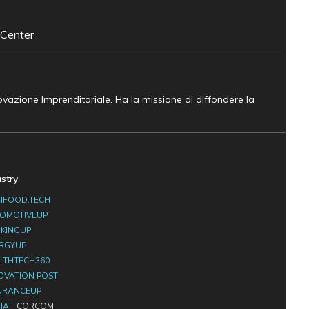
 Center
novazione Imprenditoriale. Ha la missione di diffondere la
ustry
IFOOD.TECH
OMOTIVEUP
KINGUP
RGYUP
LTHTECH360
OVATION POST
URANCEUP
IA
CORCOM