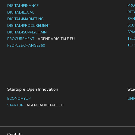
PRO
DIGITAL4FINANCE
RET
DIGITAL4LEGAL
SAN
DIGITAL4MARKETING
SC
DIGITAL4PROCUREMENT
SPA
DIGITAL4SUPPLYCHAIN
TEL
PROCUREMENT
AGENDADIGITALE.EU
TUR
PEOPLE&CHANGE360
Startup e Open Innovation
Stu
ECONOMYUP
UNI
STARTUP
AGENDADIGITALE.EU
Contatti