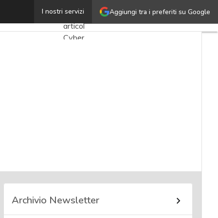
Edoardo Badanai
I nostri servizi
Aggiungi tra i preferiti su Google
Ultimi
articoli
Cybersecurity
Nazionale
Malware
e
attacchi
Norme e
adeguamenti
Soluzioni
aziendali
Cultura
cyber
Archivio Newsletter
News,
attualità