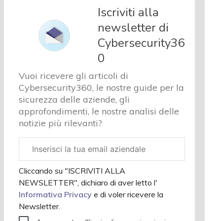
e analisi
Iscriviti alla
Cyber
newsletter di
sicurezza
Cybersecurity36
e privacy
Corsi
0
cybersecurity
Vuoi ricevere gli articoli di
Chi
Cybersecurity360, le nostre guide per la
siamo
sicurezza delle aziende, gli
approfondimenti, le nostre analisi delle
notizie più rilevanti?
Email
aziendale
Cliccando su "ISCRIVITI ALLA
NEWSLETTER", dichiaro di aver letto l'
Informativa Privacy
e di voler ricevere la
Newsletter.