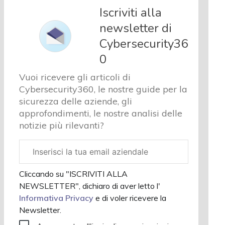
e analisi
Iscriviti alla
Cyber
newsletter di
sicurezza
Cybersecurity36
e privacy
Corsi
0
cybersecurity
Vuoi ricevere gli articoli di
Chi
Cybersecurity360, le nostre guide per la
siamo
sicurezza delle aziende, gli
approfondimenti, le nostre analisi delle
notizie più rilevanti?
Email
aziendale
Cliccando su "ISCRIVITI ALLA
NEWSLETTER", dichiaro di aver letto l'
Informativa Privacy
e di voler ricevere la
Newsletter.