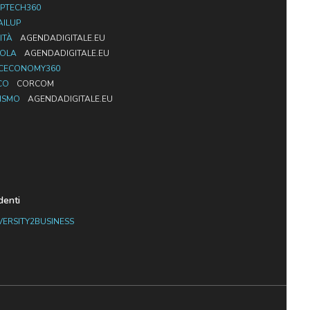
PTECH360
AILUP
ITÀ
AGENDADIGITALE.EU
UOLA
AGENDADIGITALE.EU
CECONOMY360
CO
CORCOM
ISMO
AGENDADIGITALE.EU
denti
VERSITY2BUSINESS