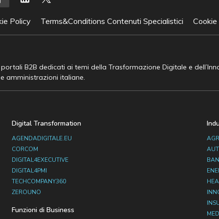
ie Policy
Terms&Conditions Contenuti Specialistici
Cookie
e portali B2B dedicati ai temi della Trasformazione Digitale e dell’In
he amministrazioni italiane.
Digital Transformation
Ind
AGENDADIGITALE.EU
AGR
CORCOM
AUT
DIGITAL4EXECUTIVE
BAN
DIGITAL4PMI
ENE
TECHCOMPANY360
HEA
ZEROUNO
INN
INS
Funzioni di Business
MED