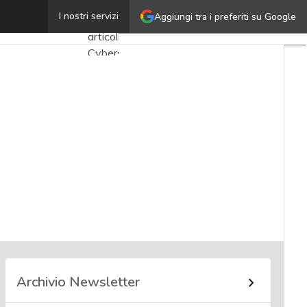
Darren Thomson
I nostri servizi
Aggiungi tra i preferiti su Google
Ultimi
articoli
Cybersecurity
Nazionale
Malware
e
attacchi
Norme e
adeguamenti
Soluzioni
aziendali
Cultura
cyber
Archivio Newsletter
News,
attualità