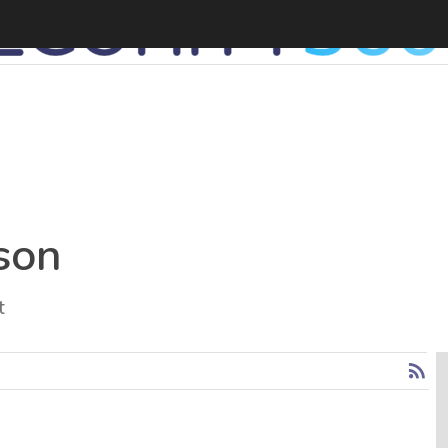
son
t