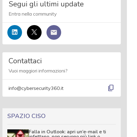
Segui gli ultimi update
Entra nella community
Contattaci
Vuoi maggiori informazioni?
content_copy
info@cybersecurity360.it
SPAZIO CISO
Falla in Outlook: apri un’e-mail e ti
infettano, non servono più link o