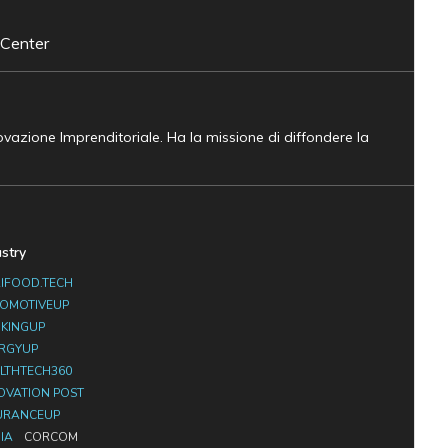
 Center
novazione Imprenditoriale. Ha la missione di diffondere la
ustry
IFOOD.TECH
OMOTIVEUP
KINGUP
RGYUP
LTHTECH360
OVATION POST
URANCEUP
IA
CORCOM