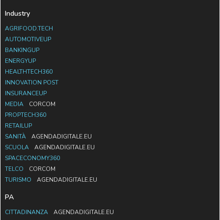
Industry
AGRIFOOD.TECH
AUTOMOTIVEUP
BANKINGUP
ENERGYUP
HEALTHTECH360
INNOVATION POST
INSURANCEUP
MEDIA
CORCOM
PROPTECH360
RETAILUP
SANITÀ
AGENDADIGITALE.EU
SCUOLA
AGENDADIGITALE.EU
SPACECONOMY360
TELCO
CORCOM
TURISMO
AGENDADIGITALE.EU
PA
CITTADINANZA
AGENDADIGITALE.EU