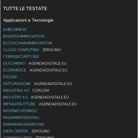
TUTTE LE TESTATE
Applicazioni e Tecnologie
AI4BUSINESS
BIGDATA4INNOVATION
BLOCKCHAIN4INNOVATION
CLOUD COMPUTING
ZEROUNO
CYBERSECURITY360
DOCUMENTI
AGENDADIGITALE.EU
ECOMMERCE
AGENDADIGITALE.EU
ESG360
FATTURAZIONE
AGENDADIGITALE.EU
INDUSTRIA 4.0
CORCOM
INDUSTRY 4.0
AGENDADIGITALE.EU
INFRASTRUTTURE
AGENDADIGITALE.EU
INTERNET4THINGS
PAGAMENTIDIGITALI
RISKMANAGEMENT360
DATA CENTER
ZEROUNO
CYBERSECURITY
ZEROUNO