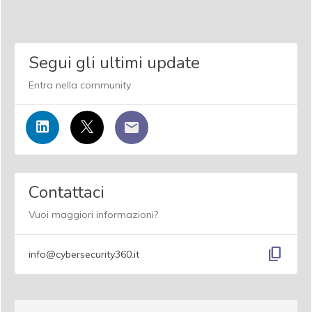
Segui gli ultimi update
Entra nella community
Contattaci
Vuoi maggiori informazioni?
content_copy
info@cybersecurity360.it