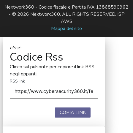
Nextwork360 - Codice fiscale e Partita IVA 13868590962
- © 2026 Nextwork360. ALL RIGHTS RESERVED. ISP
AWS
Mappa del sito
close
Codice Rss
Clicca sul pulsante per copiare il link RSS
negli appunti.
RSS link
COPIA LINK