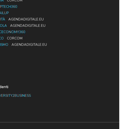
IA
CORCOM
PTECH360
AILUP
ITÀ
AGENDADIGITALE.EU
UOLA
AGENDADIGITALE.EU
CECONOMY360
CO
CORCOM
ISMO
AGENDADIGITALE.EU
denti
VERSITY2BUSINESS