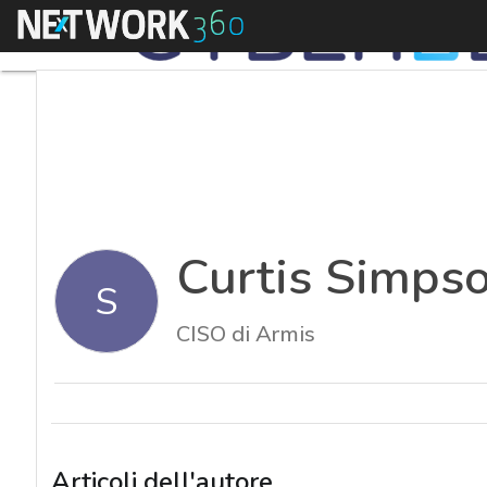
Menu
Curtis Simps
S
CISO di Armis
Articoli dell'autore