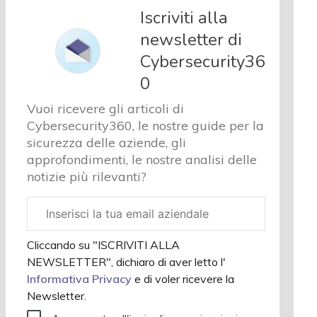
e analisi
Iscriviti alla
Cyber
newsletter di
sicurezza
Cybersecurity36
e privacy
Corsi
0
cybersecurity
Vuoi ricevere gli articoli di
Chi
Cybersecurity360, le nostre guide per la
siamo
sicurezza delle aziende, gli
approfondimenti, le nostre analisi delle
notizie più rilevanti?
Email
aziendale
Cliccando su "ISCRIVITI ALLA
NEWSLETTER", dichiaro di aver letto l'
Informativa Privacy
e di voler ricevere la
Newsletter.