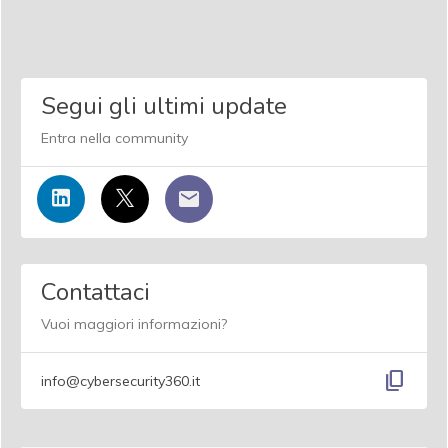
Segui gli ultimi update
Entra nella community
Contattaci
Vuoi maggiori informazioni?
content_copy
info@cybersecurity360.it