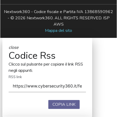
Nextwork360 - Codice fiscale e Partita IVA 13868590962
- © 2026 Nextwork360. ALL RIGHTS RESERVED. ISP
AWS
Mappa del sito
close
Codice Rss
Clicca sul pulsante per copiare il link RSS
negli appunti.
RSS link
COPIA LINK