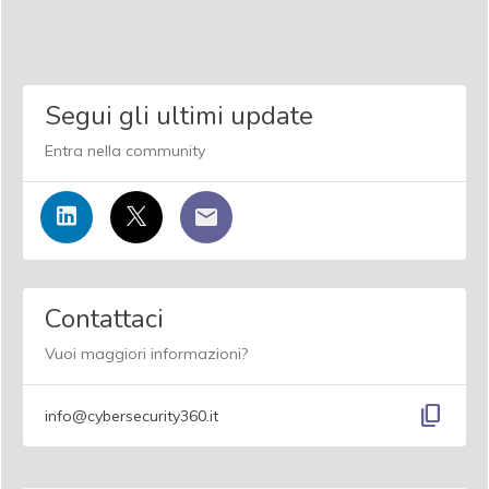
Segui gli ultimi update
Entra nella community
Contattaci
Vuoi maggiori informazioni?
content_copy
info@cybersecurity360.it