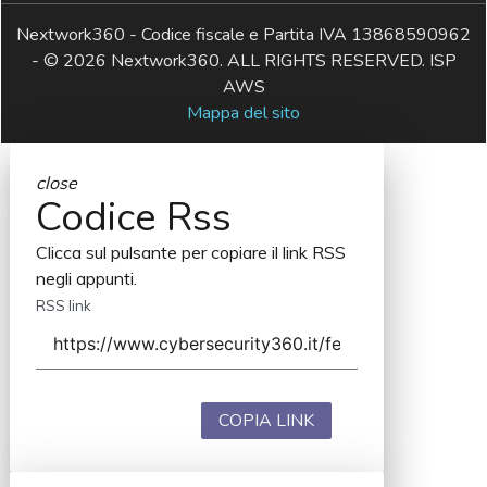
Nextwork360 - Codice fiscale e Partita IVA 13868590962
- © 2026 Nextwork360. ALL RIGHTS RESERVED. ISP
AWS
Mappa del sito
close
Codice Rss
Clicca sul pulsante per copiare il link RSS
negli appunti.
RSS link
COPIA LINK