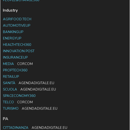
PEOPLE&CHANGE360
Industry
AGRIFOOD.TECH
AUTOMOTIVEUP
BANKINGUP
ENERGYUP
HEALTHTECH360
INNOVATION POST
INSURANCEUP
MEDIA
CORCOM
PROPTECH360
RETAILUP
SANITÀ
AGENDADIGITALE.EU
SCUOLA
AGENDADIGITALE.EU
SPACECONOMY360
TELCO
CORCOM
TURISMO
AGENDADIGITALE.EU
PA
CITTADINANZA
AGENDADIGITALE.EU