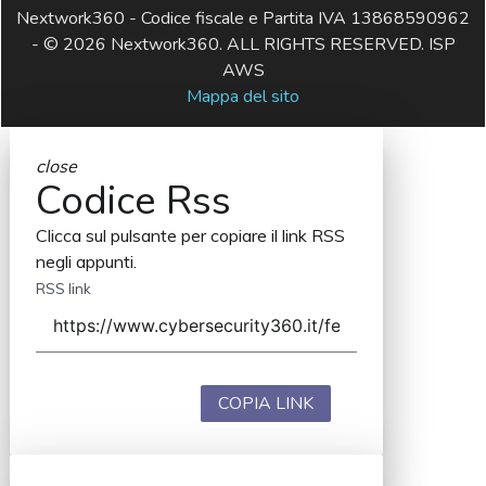
Nextwork360 - Codice fiscale e Partita IVA 13868590962
- © 2026 Nextwork360. ALL RIGHTS RESERVED. ISP
AWS
Mappa del sito
close
Codice Rss
Clicca sul pulsante per copiare il link RSS
negli appunti.
RSS link
COPIA LINK