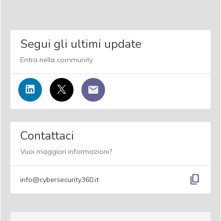
Segui gli ultimi update
Entra nella community
Contattaci
Vuoi maggiori informazioni?
content_copy
info@cybersecurity360.it