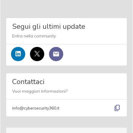
Segui gli ultimi update
Entra nella community
Contattaci
Vuoi maggiori informazioni?
content_copy
info@cybersecurity360.it