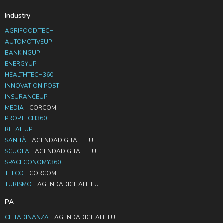
Industry
AGRIFOOD.TECH
AUTOMOTIVEUP
BANKINGUP
ENERGYUP
HEALTHTECH360
INNOVATION POST
INSURANCEUP
MEDIA
CORCOM
PROPTECH360
RETAILUP
SANITÀ
AGENDADIGITALE.EU
SCUOLA
AGENDADIGITALE.EU
SPACECONOMY360
TELCO
CORCOM
TURISMO
AGENDADIGITALE.EU
PA
CITTADINANZA
AGENDADIGITALE.EU