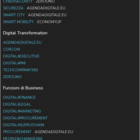
CYBERSECURITY
ZEROUNO
SICUREZZA
AGENDADIGITALE.EU
SMART CITY
AGENDADIGITALE.EU
SMART MOBILITY
ECONOMYUP
Digital Transformation
AGENDADIGITALE.EU
CORCOM
DIGITAL4EXECUTIVE
DIGITAL4PMI
TECHCOMPANY360
ZEROUNO
Funzioni di Business
DIGITAL4FINANCE
DIGITAL4LEGAL
DIGITAL4MARKETING
DIGITAL4PROCUREMENT
DIGITAL4SUPPLYCHAIN
PROCUREMENT
AGENDADIGITALE.EU
PEOPLE&CHANGE360