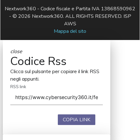
Nextwork360 - Codice fiscale e Partita IVA 13868590962
- © 2026 Nextwork360. ALL RIGHTS RESERVED. ISP
AWS
Mappa del sito
close
Codice Rss
Clicca sul pulsante per copiare il link RSS
negli appunti.
RSS link
COPIA LINK