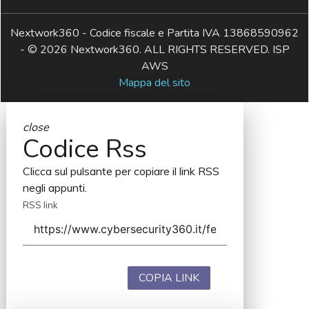
Nextwork360 - Codice fiscale e Partita IVA 13868590962
- © 2026 Nextwork360. ALL RIGHTS RESERVED. ISP
AWS
Mappa del sito
close
Codice Rss
Clicca sul pulsante per copiare il link RSS
negli appunti.
RSS link
COPIA LINK