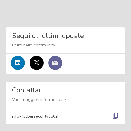
Segui gli ultimi update
Entra nella community
Contattaci
Vuoi maggiori informazioni?
content_copy
info@cybersecurity360.it