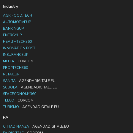
Industry
AGRIFOOD.TECH
AUTOMOTIVEUP
BANKINGUP
ENERGYUP
HEALTHTECH360
INNOVATION POST
INSURANCEUP
MEDIA
CORCOM
PROPTECH360
RETAILUP
SANITÀ
AGENDADIGITALE.EU
SCUOLA
AGENDADIGITALE.EU
SPACECONOMY360
TELCO
CORCOM
TURISMO
AGENDADIGITALE.EU
PA
CITTADINANZA
AGENDADIGITALE.EU