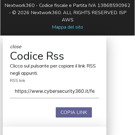
Nextwork360 - Codice fiscale e Partita IVA 13868590962
- © 2026 Nextwork360. ALL RIGHTS RESERVED. ISP
AWS
Mappa del sito
close
Codice Rss
Clicca sul pulsante per copiare il link RSS
negli appunti.
RSS link
COPIA LINK