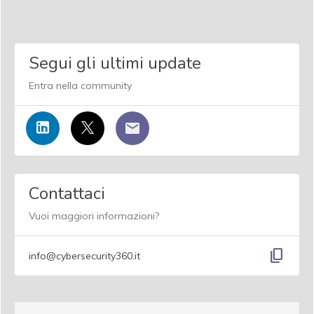
Segui gli ultimi update
Entra nella community
Contattaci
Vuoi maggiori informazioni?
content_copy
info@cybersecurity360.it