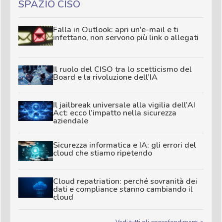
SPAZIO CISO
Falla in Outlook: apri un’e-mail e ti
infettano, non servono più link o allegati
Il ruolo del CISO tra lo scetticismo del
Board e la rivoluzione dell’IA
Il jailbreak universale alla vigilia dell’AI
Act: ecco l’impatto nella sicurezza
aziendale
Sicurezza informatica e IA: gli errori del
cloud che stiamo ripetendo
Cloud repatriation: perché sovranità dei
dati e compliance stanno cambiando il
cloud
Vedi tutti gli approfondimenti >