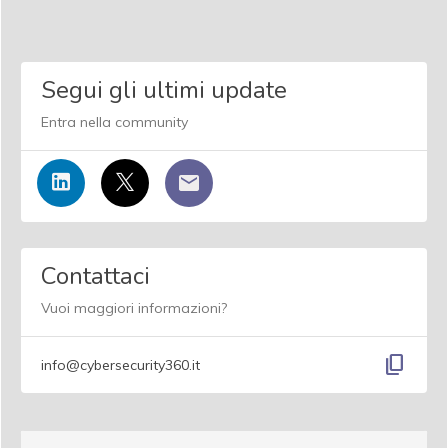
Segui gli ultimi update
Entra nella community
Contattaci
Vuoi maggiori informazioni?
content_copy
info@cybersecurity360.it