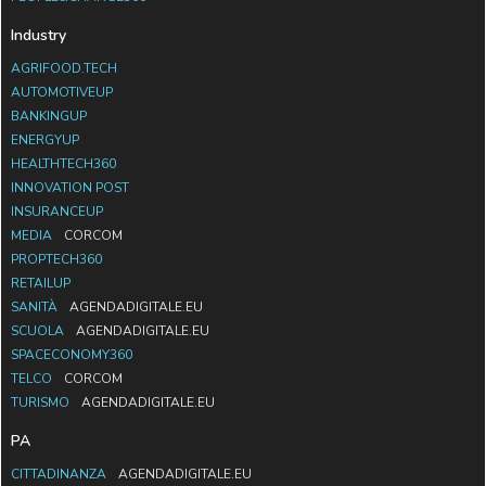
Industry
AGRIFOOD.TECH
AUTOMOTIVEUP
BANKINGUP
ENERGYUP
HEALTHTECH360
INNOVATION POST
INSURANCEUP
MEDIA
CORCOM
PROPTECH360
RETAILUP
SANITÀ
AGENDADIGITALE.EU
SCUOLA
AGENDADIGITALE.EU
SPACECONOMY360
TELCO
CORCOM
TURISMO
AGENDADIGITALE.EU
PA
CITTADINANZA
AGENDADIGITALE.EU