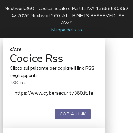
Nextwork360 - Codice fiscale e Partita IVA 13868590962
- © 2026 Nextwork360. ALL RIGHTS RESERVED. ISP
AWS
Mappa del sito
close
Codice Rss
Clicca sul pulsante per copiare il link RSS
negli appunti.
RSS link
COPIA LINK