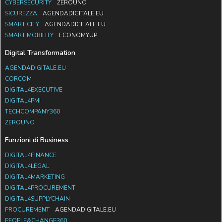
CYBERSECURITY
ZEROUNO
SICUREZZA
AGENDADIGITALE.EU
SMART CITY
AGENDADIGITALE.EU
SMART MOBILITY
ECONOMYUP
Digital Transformation
AGENDADIGITALE.EU
CORCOM
DIGITAL4EXECUTIVE
DIGITAL4PMI
TECHCOMPANY360
ZEROUNO
Funzioni di Business
DIGITAL4FINANCE
DIGITAL4LEGAL
DIGITAL4MARKETING
DIGITAL4PROCUREMENT
DIGITAL4SUPPLYCHAIN
PROCUREMENT
AGENDADIGITALE.EU
PEOPLE&CHANGE360