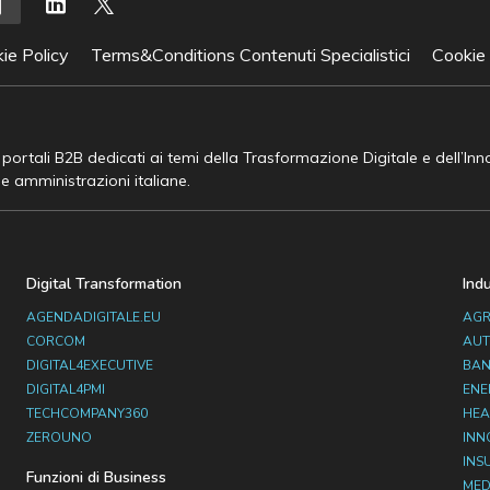
ie Policy
Terms&Conditions Contenuti Specialistici
Cookie
e portali B2B dedicati ai temi della Trasformazione Digitale e dell’In
he amministrazioni italiane.
Digital Transformation
Ind
AGENDADIGITALE.EU
AGR
CORCOM
AUT
DIGITAL4EXECUTIVE
BAN
DIGITAL4PMI
ENE
TECHCOMPANY360
HEA
ZEROUNO
INN
INS
Funzioni di Business
MED