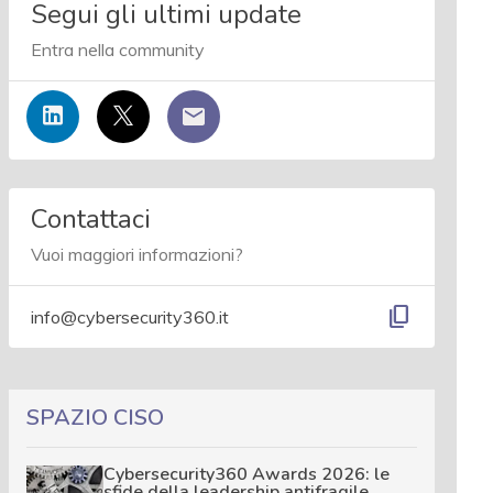
Segui gli ultimi update
Entra nella community
Contattaci
Vuoi maggiori informazioni?
content_copy
info@cybersecurity360.it
SPAZIO CISO
Cybersecurity360 Awards 2026: le
sfide della leadership antifragile