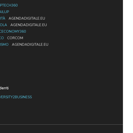
PTECH360
AILUP
ITÀ
AGENDADIGITALE.EU
UOLA
AGENDADIGITALE.EU
CECONOMY360
CO
CORCOM
ISMO
AGENDADIGITALE.EU
denti
VERSITY2BUSINESS