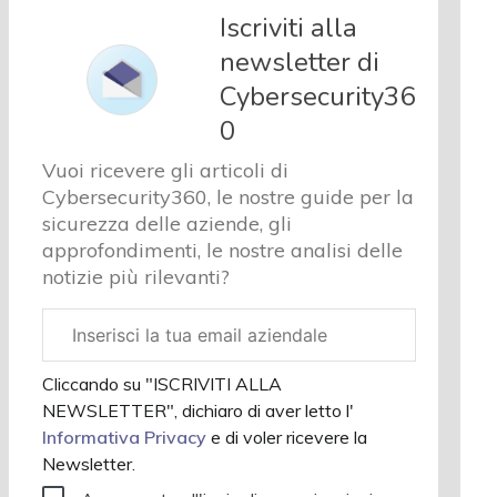
e analisi
Iscriviti alla
Cyber
newsletter di
sicurezza
Cybersecurity36
e privacy
Corsi
0
cybersecurity
Vuoi ricevere gli articoli di
Chi
Cybersecurity360, le nostre guide per la
siamo
sicurezza delle aziende, gli
approfondimenti, le nostre analisi delle
notizie più rilevanti?
Email
aziendale
Cliccando su "ISCRIVITI ALLA
NEWSLETTER", dichiaro di aver letto l'
Informativa Privacy
e di voler ricevere la
Newsletter.