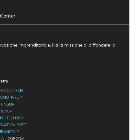
 Center
novazione Imprenditoriale. Ha la missione di diffondere la
ustry
IFOOD.TECH
OMOTIVEUP
KINGUP
RGYUP
LTHTECH360
OVATION POST
URANCEUP
IA
CORCOM