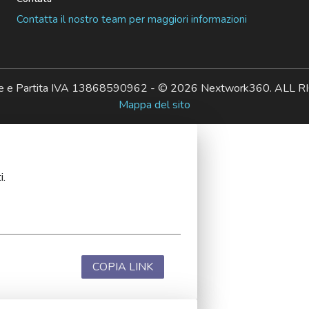
Contatta il nostro team per maggiori informazioni
ale e Partita IVA 13868590962 - © 2026 Nextwork360. AL
Mappa del sito
i.
COPIA LINK