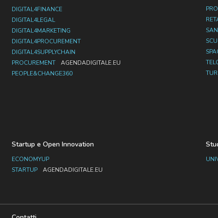
PRO
DIGITAL4FINANCE
RET
DIGITAL4LEGAL
SAN
DIGITAL4MARKETING
SC
DIGITAL4PROCUREMENT
SPA
DIGITAL4SUPPLYCHAIN
TEL
PROCUREMENT
AGENDADIGITALE.EU
TUR
PEOPLE&CHANGE360
Startup e Open Innovation
Stu
ECONOMYUP
UNI
STARTUP
AGENDADIGITALE.EU
Contatti