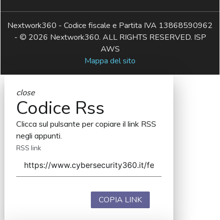
Nextwork360 - Codice fiscale e Partita IVA 13868590962
- © 2026 Nextwork360. ALL RIGHTS RESERVED. ISP
AWS
Mappa del sito
close
Codice Rss
Clicca sul pulsante per copiare il link RSS
negli appunti.
RSS link
COPIA LINK