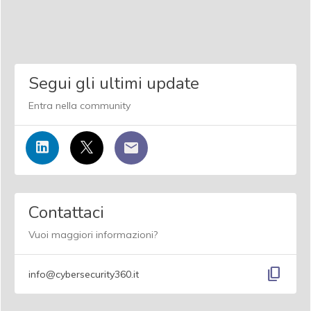
Segui gli ultimi update
Entra nella community
Contattaci
Vuoi maggiori informazioni?
content_copy
info@cybersecurity360.it