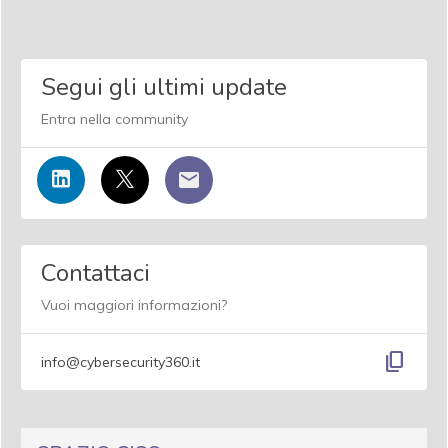
Segui gli ultimi update
Entra nella community
Contattaci
Vuoi maggiori informazioni?
content_copy
info@cybersecurity360.it