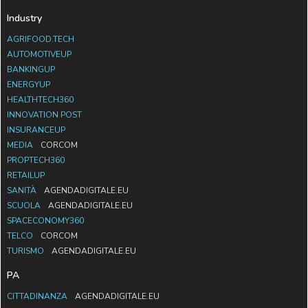
Industry
AGRIFOOD.TECH
AUTOMOTIVEUP
BANKINGUP
ENERGYUP
HEALTHTECH360
INNOVATION POST
INSURANCEUP
MEDIA
CORCOM
PROPTECH360
RETAILUP
SANITÀ
AGENDADIGITALE.EU
SCUOLA
AGENDADIGITALE.EU
SPACECONOMY360
TELCO
CORCOM
TURISMO
AGENDADIGITALE.EU
PA
CITTADINANZA
AGENDADIGITALE.EU