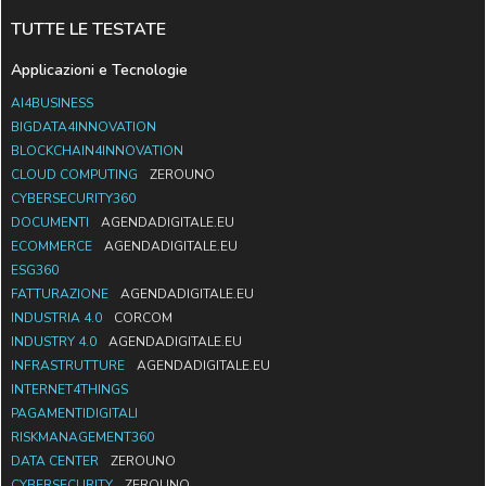
TUTTE LE TESTATE
Applicazioni e Tecnologie
AI4BUSINESS
BIGDATA4INNOVATION
BLOCKCHAIN4INNOVATION
CLOUD COMPUTING
ZEROUNO
CYBERSECURITY360
DOCUMENTI
AGENDADIGITALE.EU
ECOMMERCE
AGENDADIGITALE.EU
ESG360
FATTURAZIONE
AGENDADIGITALE.EU
INDUSTRIA 4.0
CORCOM
INDUSTRY 4.0
AGENDADIGITALE.EU
INFRASTRUTTURE
AGENDADIGITALE.EU
INTERNET4THINGS
PAGAMENTIDIGITALI
RISKMANAGEMENT360
DATA CENTER
ZEROUNO
CYBERSECURITY
ZEROUNO