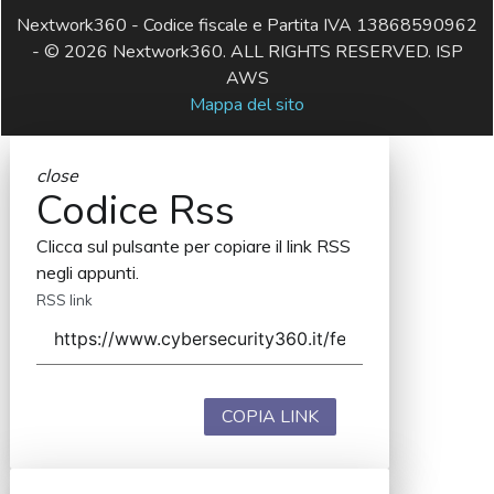
Nextwork360 - Codice fiscale e Partita IVA 13868590962
- © 2026 Nextwork360. ALL RIGHTS RESERVED. ISP
AWS
Mappa del sito
close
Codice Rss
Clicca sul pulsante per copiare il link RSS
negli appunti.
RSS link
COPIA LINK