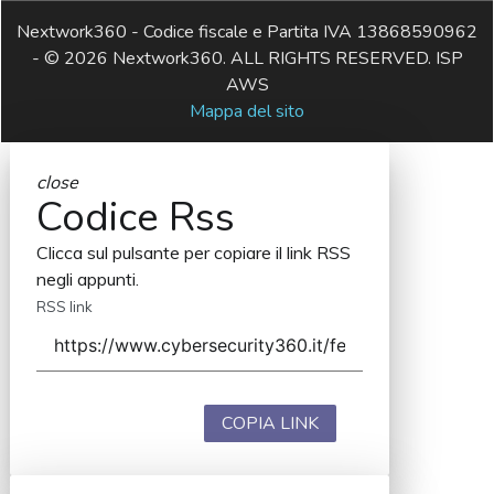
Nextwork360 - Codice fiscale e Partita IVA 13868590962
- © 2026 Nextwork360. ALL RIGHTS RESERVED. ISP
AWS
Mappa del sito
close
Codice Rss
Clicca sul pulsante per copiare il link RSS
negli appunti.
RSS link
COPIA LINK