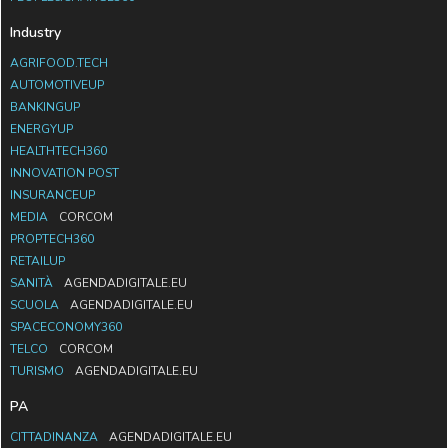
Industry
AGRIFOOD.TECH
AUTOMOTIVEUP
BANKINGUP
ENERGYUP
HEALTHTECH360
INNOVATION POST
INSURANCEUP
MEDIA
CORCOM
PROPTECH360
RETAILUP
SANITÀ
AGENDADIGITALE.EU
SCUOLA
AGENDADIGITALE.EU
SPACECONOMY360
TELCO
CORCOM
TURISMO
AGENDADIGITALE.EU
PA
CITTADINANZA
AGENDADIGITALE.EU