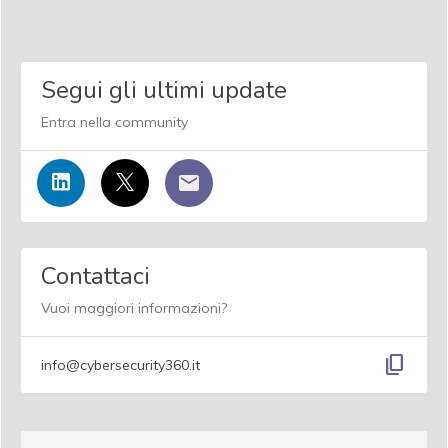
Segui gli ultimi update
Entra nella community
Contattaci
Vuoi maggiori informazioni?
content_copy
info@cybersecurity360.it