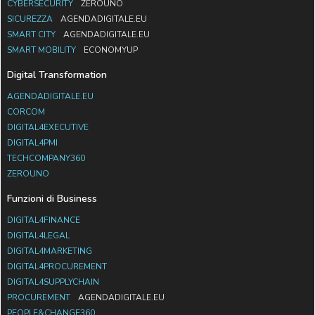
CYBERSECURITY
ZEROUNO
SICUREZZA
AGENDADIGITALE.EU
SMART CITY
AGENDADIGITALE.EU
SMART MOBILITY
ECONOMYUP
Digital Transformation
AGENDADIGITALE.EU
CORCOM
DIGITAL4EXECUTIVE
DIGITAL4PMI
TECHCOMPANY360
ZEROUNO
Funzioni di Business
DIGITAL4FINANCE
DIGITAL4LEGAL
DIGITAL4MARKETING
DIGITAL4PROCUREMENT
DIGITAL4SUPPLYCHAIN
PROCUREMENT
AGENDADIGITALE.EU
PEOPLE&CHANGE360