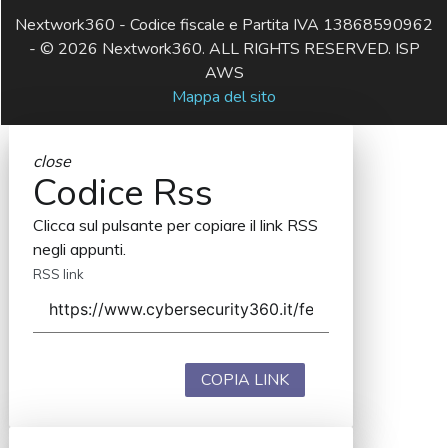
Nextwork360 - Codice fiscale e Partita IVA 13868590962
- © 2026 Nextwork360. ALL RIGHTS RESERVED. ISP
AWS
Mappa del sito
close
Codice Rss
Clicca sul pulsante per copiare il link RSS
negli appunti.
RSS link
COPIA LINK