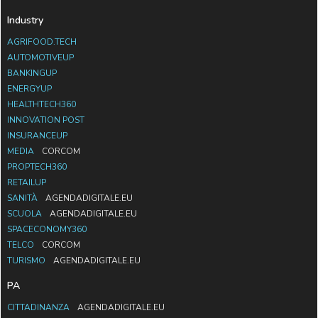
Industry
AGRIFOOD.TECH
AUTOMOTIVEUP
BANKINGUP
ENERGYUP
HEALTHTECH360
INNOVATION POST
INSURANCEUP
MEDIA
CORCOM
PROPTECH360
RETAILUP
SANITÀ
AGENDADIGITALE.EU
SCUOLA
AGENDADIGITALE.EU
SPACECONOMY360
TELCO
CORCOM
TURISMO
AGENDADIGITALE.EU
PA
CITTADINANZA
AGENDADIGITALE.EU