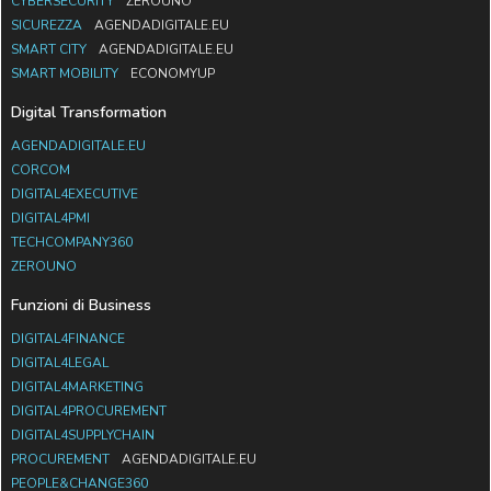
CYBERSECURITY
ZEROUNO
SICUREZZA
AGENDADIGITALE.EU
SMART CITY
AGENDADIGITALE.EU
SMART MOBILITY
ECONOMYUP
Digital Transformation
AGENDADIGITALE.EU
CORCOM
DIGITAL4EXECUTIVE
DIGITAL4PMI
TECHCOMPANY360
ZEROUNO
Funzioni di Business
DIGITAL4FINANCE
DIGITAL4LEGAL
DIGITAL4MARKETING
DIGITAL4PROCUREMENT
DIGITAL4SUPPLYCHAIN
PROCUREMENT
AGENDADIGITALE.EU
PEOPLE&CHANGE360