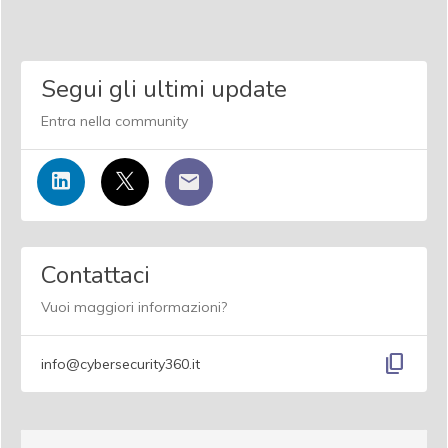
Segui gli ultimi update
Entra nella community
Contattaci
Vuoi maggiori informazioni?
content_copy
info@cybersecurity360.it