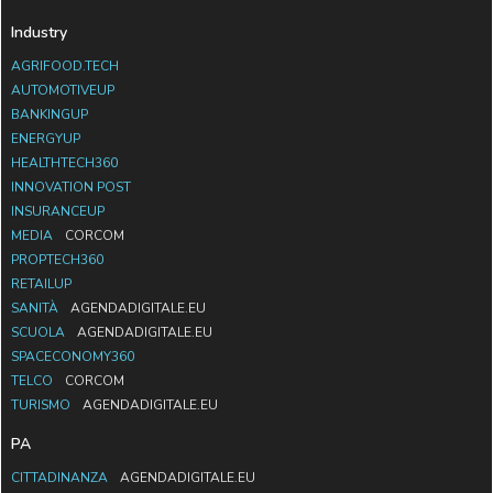
Industry
AGRIFOOD.TECH
AUTOMOTIVEUP
BANKINGUP
ENERGYUP
HEALTHTECH360
INNOVATION POST
INSURANCEUP
MEDIA
CORCOM
PROPTECH360
RETAILUP
SANITÀ
AGENDADIGITALE.EU
SCUOLA
AGENDADIGITALE.EU
SPACECONOMY360
TELCO
CORCOM
TURISMO
AGENDADIGITALE.EU
PA
CITTADINANZA
AGENDADIGITALE.EU