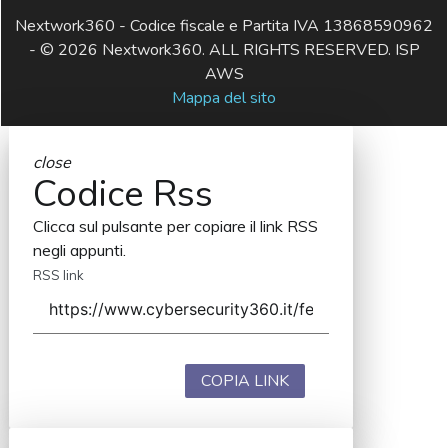
Nextwork360 - Codice fiscale e Partita IVA 13868590962
- © 2026 Nextwork360. ALL RIGHTS RESERVED. ISP
AWS
Mappa del sito
close
Codice Rss
Clicca sul pulsante per copiare il link RSS
negli appunti.
RSS link
COPIA LINK