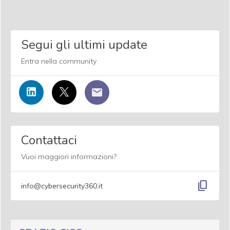
Segui gli ultimi update
Entra nella community
Contattaci
Vuoi maggiori informazioni?
content_copy
info@cybersecurity360.it