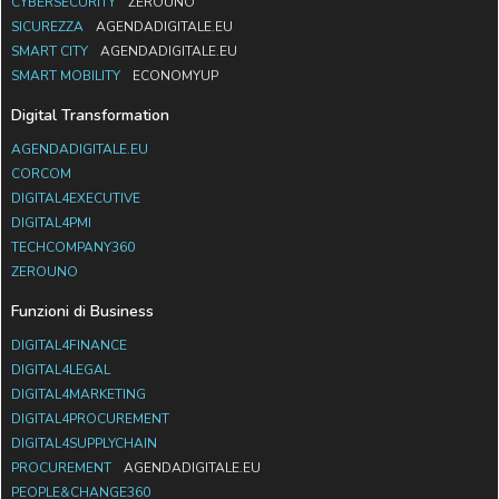
CYBERSECURITY
ZEROUNO
SICUREZZA
AGENDADIGITALE.EU
SMART CITY
AGENDADIGITALE.EU
SMART MOBILITY
ECONOMYUP
Digital Transformation
AGENDADIGITALE.EU
CORCOM
DIGITAL4EXECUTIVE
DIGITAL4PMI
TECHCOMPANY360
ZEROUNO
Funzioni di Business
DIGITAL4FINANCE
DIGITAL4LEGAL
DIGITAL4MARKETING
DIGITAL4PROCUREMENT
DIGITAL4SUPPLYCHAIN
PROCUREMENT
AGENDADIGITALE.EU
PEOPLE&CHANGE360