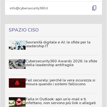
content_copy
info@cybersecurity360.it
SPAZIO CISO
Sovranità digitale e AI: le sfide per la
leadership IT
Cybersecurity360 Awards 2026: le sfide
della leadership antifragile
Fail securely: perché la vera sicurezza si
misura quando i sistemi falliscono
Falla in Outlook: apri un’e-mail e ti
infettano, non servono più link o allegati