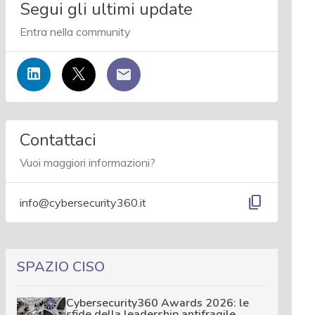
Segui gli ultimi update
Entra nella community
Contattaci
Vuoi maggiori informazioni?
content_copy
info@cybersecurity360.it
SPAZIO CISO
Cybersecurity360 Awards 2026: le
sfide della leadership antifragile