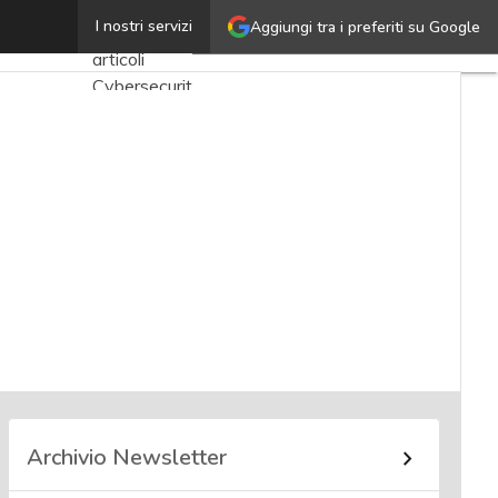
Andrea Lisi
I nostri servizi
Aggiungi tra i preferiti su Google
Ultimi
articoli
Cybersecurity
Nazionale
Malware e
attacchi
Norme e
adeguamenti
Soluzioni
aziendali
Cultura
cyber
News,
attualità e
Archivio Newsletter
analisi
Cyber