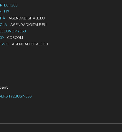
PTECH360
AILUP
ITÀ
AGENDADIGITALE.EU
UOLA
AGENDADIGITALE.EU
CECONOMY360
CO
CORCOM
ISMO
AGENDADIGITALE.EU
denti
VERSITY2BUSINESS