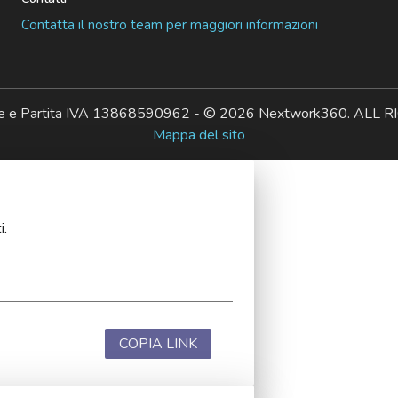
Contatta il nostro team per maggiori informazioni
ale e Partita IVA 13868590962 - © 2026 Nextwork360. AL
Mappa del sito
i.
COPIA LINK