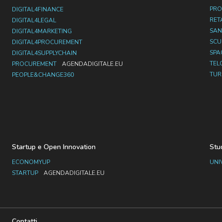
PRO
DIGITAL4FINANCE
RET
DIGITAL4LEGAL
SAN
DIGITAL4MARKETING
SC
DIGITAL4PROCUREMENT
SPA
DIGITAL4SUPPLYCHAIN
TEL
PROCUREMENT
AGENDADIGITALE.EU
TUR
PEOPLE&CHANGE360
Startup e Open Innovation
Stu
ECONOMYUP
UNI
STARTUP
AGENDADIGITALE.EU
Contatti