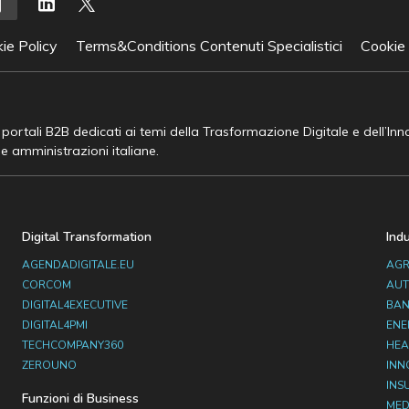
ie Policy
Terms&Conditions Contenuti Specialistici
Cookie
e portali B2B dedicati ai temi della Trasformazione Digitale e dell’In
he amministrazioni italiane.
Digital Transformation
Ind
AGENDADIGITALE.EU
AGR
CORCOM
AUT
DIGITAL4EXECUTIVE
BAN
DIGITAL4PMI
ENE
TECHCOMPANY360
HEA
ZEROUNO
INN
INS
Funzioni di Business
MED