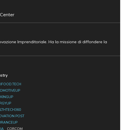
 Center
novazione Imprenditoriale. Ha la missione di diffondere la
ustry
IFOOD.TECH
OMOTIVEUP
KINGUP
RGYUP
LTHTECH360
OVATION POST
URANCEUP
IA
CORCOM