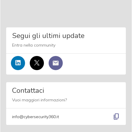
Segui gli ultimi update
Entra nella community
Contattaci
Vuoi maggiori informazioni?
content_copy
info@cybersecurity360.it