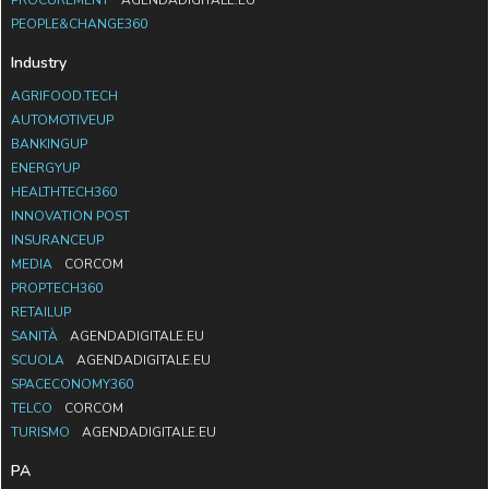
PROCUREMENT
AGENDADIGITALE.EU
PEOPLE&CHANGE360
Industry
AGRIFOOD.TECH
AUTOMOTIVEUP
BANKINGUP
ENERGYUP
HEALTHTECH360
INNOVATION POST
INSURANCEUP
MEDIA
CORCOM
PROPTECH360
RETAILUP
SANITÀ
AGENDADIGITALE.EU
SCUOLA
AGENDADIGITALE.EU
SPACECONOMY360
TELCO
CORCOM
TURISMO
AGENDADIGITALE.EU
PA