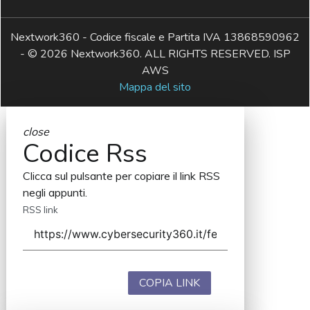
Nextwork360 - Codice fiscale e Partita IVA 13868590962
- © 2026 Nextwork360. ALL RIGHTS RESERVED. ISP
AWS
Mappa del sito
close
Codice Rss
Clicca sul pulsante per copiare il link RSS
negli appunti.
RSS link
COPIA LINK