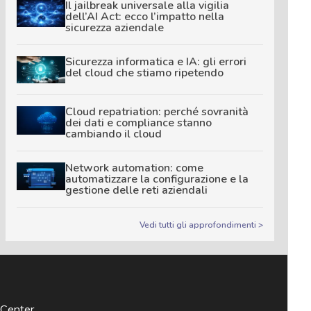
Il jailbreak universale alla vigilia
dell’AI Act: ecco l’impatto nella
sicurezza aziendale
Sicurezza informatica e IA: gli errori
del cloud che stiamo ripetendo
Cloud repatriation: perché sovranità
dei dati e compliance stanno
cambiando il cloud
Network automation: come
automatizzare la configurazione e la
gestione delle reti aziendali
Vedi tutti gli approfondimenti >
 Center