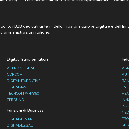
e portali B2B dedicati ai temi della Trasformazione Digitale e dell’In
he amministrazioni italiane.
Digital Transformation
Ind
AGENDADIGITALE.EU
AGR
CORCOM
AUT
DIGITAL4EXECUTIVE
BAN
DIGITAL4PMI
ENE
TECHCOMPANY360
HEA
ZEROUNO
INN
INS
Funzioni di Business
MED
PRO
DIGITAL4FINANCE
RET
DIGITAL4LEGAL