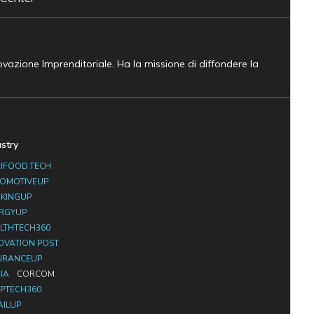
novazione Imprenditoriale. Ha la missione di diffondere la
ustry
IFOOD.TECH
OMOTIVEUP
KINGUP
RGYUP
LTHTECH360
OVATION POST
URANCEUP
IA
CORCOM
PTECH360
AILUP