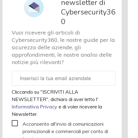
newsletter di
e analisi
Cybersecurity36
Cyber
sicurezza
0
e privacy
Vuoi ricevere gli articoli di
Corsi
Cybersecurity360, le nostre guide per la
cybersecurity
sicurezza delle aziende, gli
Chi
approfondimenti, le nostre analisi delle
siamo
notizie più rilevanti?
Email
aziendale
Cliccando su "ISCRIVITI ALLA
NEWSLETTER", dichiaro di aver letto l'
Informativa Privacy
e di voler ricevere la
Newsletter.
Acconsento all'invio di comunicazioni
promozionali e commerciali per conto di