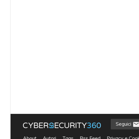
Seguici
About
Autori
Tags
Rss Feed
Privacy e Cook