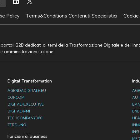
ie Policy
Terms&Conditions Contenuti Specialistici
Cookie
e portali B2B dedicati ai temi della Trasformazione Digitale e dell’In
he amministrazioni italiane.
Digital Transformation
Ind
AGENDADIGITALE.EU
AGR
CORCOM
AUT
DIGITAL4EXECUTIVE
BAN
DIGITAL4PMI
ENE
TECHCOMPANY360
HEA
ZEROUNO
INN
INS
Funzioni di Business
MED