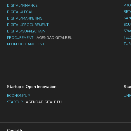
PRO
DIGITAL4FINANCE
RET
DIGITAL4LEGAL
SAN
DIGITAL4MARKETING
SC
DIGITAL4PROCUREMENT
SPA
DIGITAL4SUPPLYCHAIN
TEL
PROCUREMENT
AGENDADIGITALE.EU
TUR
PEOPLE&CHANGE360
Startup e Open Innovation
Stu
ECONOMYUP
UNI
STARTUP
AGENDADIGITALE.EU
Contatti