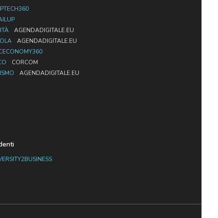
PTECH360
AILUP
ITÀ
AGENDADIGITALE.EU
UOLA
AGENDADIGITALE.EU
CECONOMY360
CO
CORCOM
ISMO
AGENDADIGITALE.EU
denti
VERSITY2BUSINESS