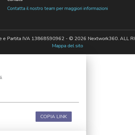
Contatta il nostro team per maggiori informazioni
ale e Partita IVA 13868590962 - © 2026 Nextwork360. AL
Mappa del sito
i.
COPIA LINK