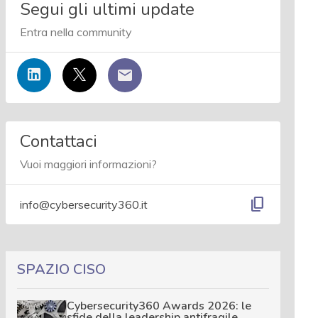
Segui gli ultimi update
Entra nella community
Contattaci
Vuoi maggiori informazioni?
content_copy
info@cybersecurity360.it
SPAZIO CISO
Cybersecurity360 Awards 2026: le
sfide della leadership antifragile