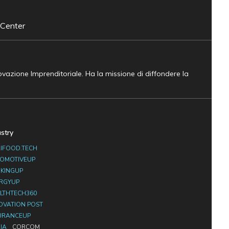
 Center
novazione Imprenditoriale. Ha la missione di diffondere la
ustry
IFOOD.TECH
OMOTIVEUP
KINGUP
RGYUP
LTHTECH360
OVATION POST
URANCEUP
IA
CORCOM