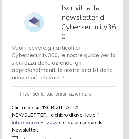
e analisi
Iscriviti alla
Cyber
newsletter di
sicurezza
Cybersecurity36
e privacy
Corsi
0
cybersecurity
Vuoi ricevere gli articoli di
Chi
Cybersecurity360, le nostre guide per la
siamo
sicurezza delle aziende, gli
approfondimenti, le nostre analisi delle
notizie più rilevanti?
Email
aziendale
Cliccando su "ISCRIVITI ALLA
NEWSLETTER", dichiaro di aver letto l'
Informativa Privacy
e di voler ricevere la
Newsletter.