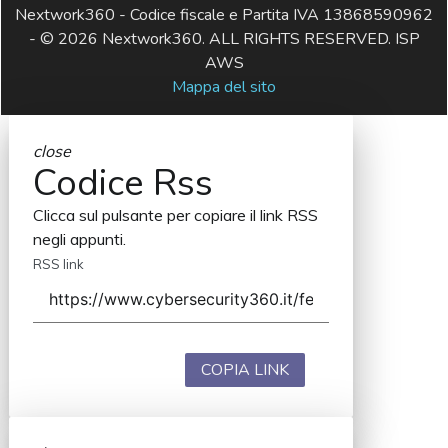
Nextwork360 - Codice fiscale e Partita IVA 13868590962
- © 2026 Nextwork360. ALL RIGHTS RESERVED. ISP
AWS
Mappa del sito
close
Codice Rss
Clicca sul pulsante per copiare il link RSS
negli appunti.
RSS link
COPIA LINK