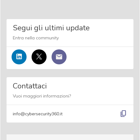
Segui gli ultimi update
Entra nella community
Contattaci
Vuoi maggiori informazioni?
content_copy
info@cybersecurity360.it