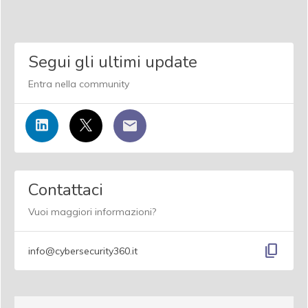
Segui gli ultimi update
Entra nella community
Contattaci
Vuoi maggiori informazioni?
content_copy
info@cybersecurity360.it