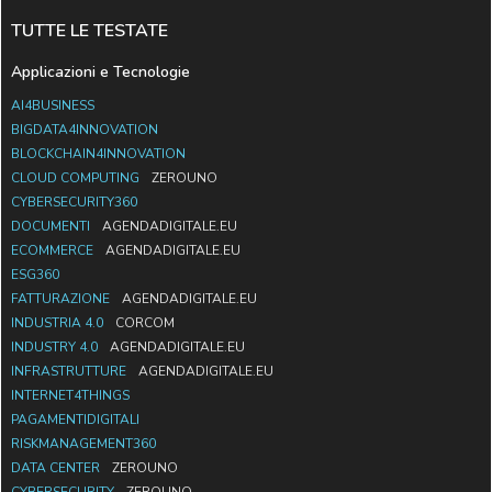
TUTTE LE TESTATE
Applicazioni e Tecnologie
AI4BUSINESS
BIGDATA4INNOVATION
BLOCKCHAIN4INNOVATION
CLOUD COMPUTING
ZEROUNO
CYBERSECURITY360
DOCUMENTI
AGENDADIGITALE.EU
ECOMMERCE
AGENDADIGITALE.EU
ESG360
FATTURAZIONE
AGENDADIGITALE.EU
INDUSTRIA 4.0
CORCOM
INDUSTRY 4.0
AGENDADIGITALE.EU
INFRASTRUTTURE
AGENDADIGITALE.EU
INTERNET4THINGS
PAGAMENTIDIGITALI
RISKMANAGEMENT360
DATA CENTER
ZEROUNO
CYBERSECURITY
ZEROUNO