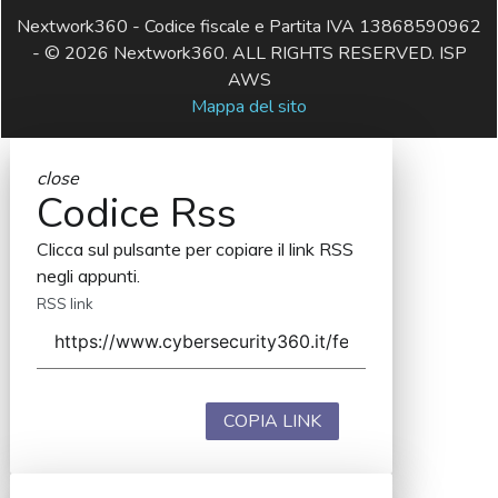
Nextwork360 - Codice fiscale e Partita IVA 13868590962
- © 2026 Nextwork360. ALL RIGHTS RESERVED. ISP
AWS
Mappa del sito
close
Codice Rss
Clicca sul pulsante per copiare il link RSS
negli appunti.
RSS link
COPIA LINK