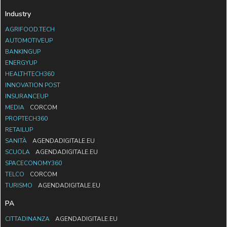
Industry
AGRIFOOD.TECH
AUTOMOTIVEUP
BANKINGUP
ENERGYUP
HEALTHTECH360
INNOVATION POST
INSURANCEUP
MEDIA
CORCOM
PROPTECH360
RETAILUP
SANITÀ
AGENDADIGITALE.EU
SCUOLA
AGENDADIGITALE.EU
SPACECONOMY360
TELCO
CORCOM
TURISMO
AGENDADIGITALE.EU
PA
CITTADINANZA
AGENDADIGITALE.EU