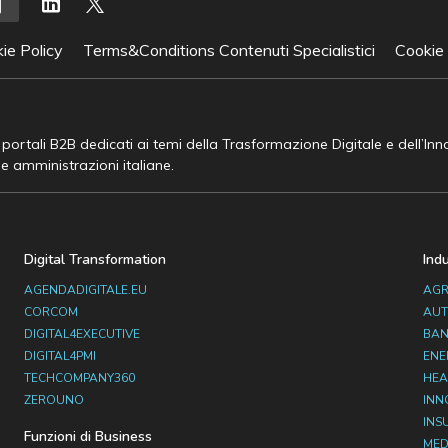
ie Policy
Terms&Conditions Contenuti Specialistici
Cookie
e portali B2B dedicati ai temi della Trasformazione Digitale e dell’In
he amministrazioni italiane.
Digital Transformation
Ind
AGENDADIGITALE.EU
AGR
CORCOM
AUT
DIGITAL4EXECUTIVE
BAN
DIGITAL4PMI
ENE
TECHCOMPANY360
HEA
ZEROUNO
INN
INS
Funzioni di Business
MED