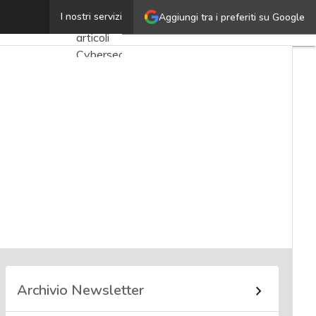
Agnese Morici
I nostri servizi
Aggiungi tra i preferiti su Google
Ultimi
articoli
Cybersecurity
Nazionale
Malware
e
attacchi
Norme e
adeguamenti
Soluzioni
aziendali
Cultura
cyber
Archivio Newsletter
News,
attualità