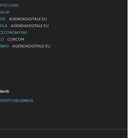
PTECH360
AILUP
ITÀ
AGENDADIGITALE.EU
UOLA
AGENDADIGITALE.EU
CECONOMY360
CO
CORCOM
ISMO
AGENDADIGITALE.EU
denti
VERSITY2BUSINESS