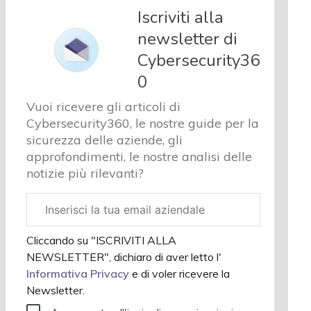
e analisi
Iscriviti alla
Cyber
newsletter di
sicurezza
Cybersecurity36
e privacy
Corsi
0
cybersecurity
Vuoi ricevere gli articoli di
Chi
Cybersecurity360, le nostre guide per la
siamo
sicurezza delle aziende, gli
approfondimenti, le nostre analisi delle
notizie più rilevanti?
Email
aziendale
Cliccando su "ISCRIVITI ALLA
NEWSLETTER", dichiaro di aver letto l'
Informativa Privacy
e di voler ricevere la
Newsletter.