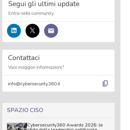
Segui gli ultimi update
Entra nella community
Contattaci
Vuoi maggiori informazioni?
content_copy
info@cybersecurity360.it
SPAZIO CISO
Cybersecurity360 Awards 2026: le
sfide della leadership antifragile