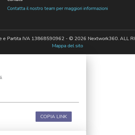
Contatta il nostro team per maggiori informazioni
ale e Partita IVA 13868590962 - © 2026 Nextwork360. AL
Mappa del sito
i.
COPIA LINK