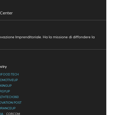
 Center
novazione Imprenditoriale. Ha la missione di diffondere la
ustry
IFOOD.TECH
OMOTIVEUP
KINGUP
RGYUP
LTHTECH360
OVATION POST
URANCEUP
IA
CORCOM