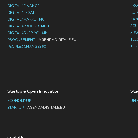
PRO
DIGITAL4FINANCE
RET
DIGITAL4LEGAL
SAN
DIGITAL4MARKETING
SC
DIGITAL4PROCUREMENT
SPA
DIGITAL4SUPPLYCHAIN
TEL
PROCUREMENT
AGENDADIGITALE.EU
TUR
PEOPLE&CHANGE360
Startup e Open Innovation
Stu
ECONOMYUP
UNI
STARTUP
AGENDADIGITALE.EU
Contatti