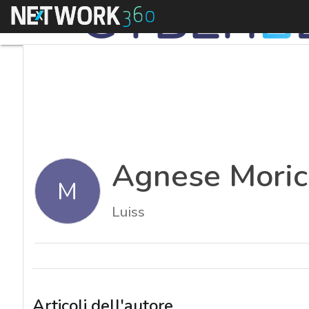
Menu
Agnese Moric
M
Luiss
Articoli dell'autore