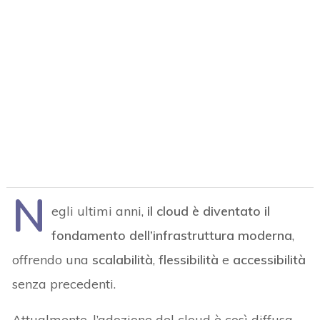
N
egli ultimi anni,
il
cloud è diventato il
fondamento dell’infrastruttura moderna
,
offrendo una
scalabilità
,
flessibilità
e
accessibilità
senza precedenti.
Attualmente, l’adozione del cloud è così diffusa