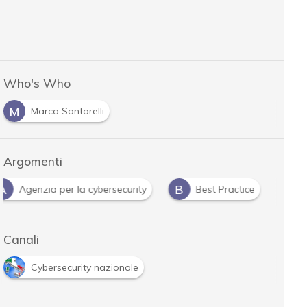
Who's Who
M
Marco Santarelli
Argomenti
B
C
C
Best Practice
Cyber Intelligence
cyber res
Canali
Cybersecurity nazionale