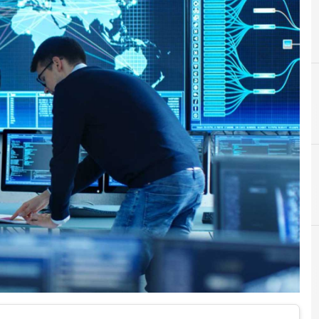
A
A
ACN
Agenzia per la cybersecurity