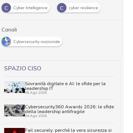
C
C
Cyber Intelligence
cyber resilience
…
Canali
Cybersecurity nazionale
SPAZIO CISO
Sovranità digitale e AI: le sfide per la
leadership IT
05 Ago 2026
Cybersecurity360 Awards 2026: le sfide
della leadership antifragile
04 Ago 2026
Fail securely: perché la vera sicurezza si