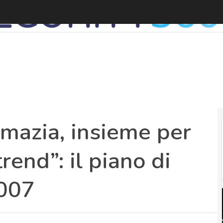
I
omazia, insieme per
rend”: il piano di
 007