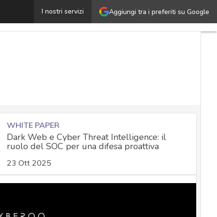
ntelligence e diplomazia, insieme per anticipare i “mega
I nostri servizi
Aggiungi tra i preferiti su Google
WHITE PAPER
Dark Web e Cyber Threat Intelligence: il
ruolo del SOC per una difesa proattiva
23 Ott 2025