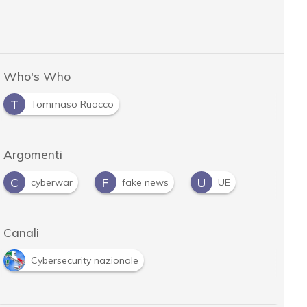
Who's Who
T
Tommaso Ruocco
Argomenti
C
F
U
cyberwar
fake news
UE
Canali
Cybersecurity nazionale