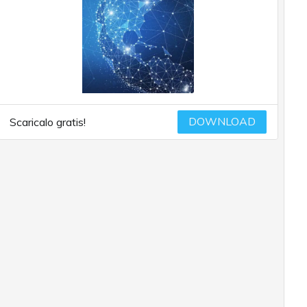
DOWNLOAD
Scaricalo gratis!