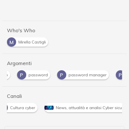
Who's Who
M
Mirella Castigli
Argomenti
P
P
P
password
password manager
phish
Canali
C
Cultura cyber
News, attualità e analisi Cyber si