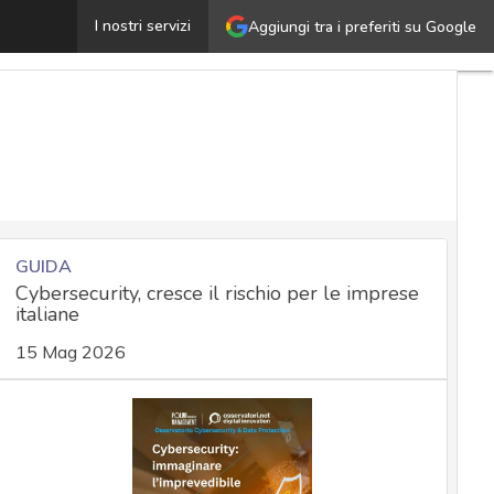
yber security, il nuovo ruolo dei vendor: il caso di Eset
I nostri servizi
Aggiungi tra i preferiti su Google
U
a
C
N
e
a
GUIDA
Cybersecurity, cresce il rischio per le imprese
italiane
S
a
15 Mag 2026
C
c
N
a
e
C