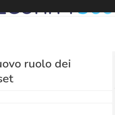
C
uovo ruolo dei
set