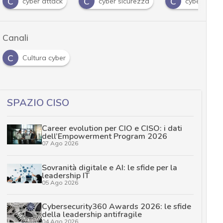
C
C
C
cyber attack
cyber sicurezza
cybersecuri
Canali
C
Cultura cyber
SPAZIO CISO
Career evolution per CIO e CISO: i dati
dell’Empowerment Program 2026
07 Ago 2026
Sovranità digitale e AI: le sfide per la
leadership IT
05 Ago 2026
Cybersecurity360 Awards 2026: le sfide
della leadership antifragile
04 Ago 2026